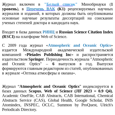
Журнал включен в
"
Белый списо
к"
Минобрнауки (
1
уровень
), в
Перечень ВАК
(К1)
рецензируемых научных
журналов и изданий, в которых должны быть опубликованы
основные научные результаты диссертаций на соискание
ученых степеней доктора и кандидата наук.
Входит в базы данных
РИНЦ
и
Russian Science Citation Index
(RSCI)
на платформе Web of Science.
С 2009 года журнал «
Atmospheric and Oceanic Optics
»
издается Международной академической издательской
компанией «
Pleiades Publishing Inc
» и распространяется
издательством
Springer
. Периодичность журнала "Atmospheric
and Oceanic Optics" –
6
выпусков в год. Выпуски
формируются главным редактором из статей, опубликованных
в журнале «Оптика атмосферы и океана».
Журнал “
Atmospheric and Oceanic Optics
” индексируется в
базах данных
Scopus
,
Web of Science (JIF 2023 = 0.9 Q4)
,
Academic OneFile, CAB Abstracts, CAB International, Chemical
Abstracts Service (CAS), Global Health, Google Scholar, INIS
Atomindex, INSPEC, OCLC, Summon by ProQuest, Ulrich's
Periodicals Directory.