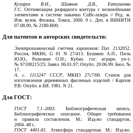
Кухарев В.Н., Шиянов Д.В., Евтушенко
Г.С.
Оптимизация разрядного контура с нелинейными
элементами в системе накачки CuBr-лазера // Ред. ж.
Изв. вузов. Физика. Томск, 2000. 9 с. Деп. в ВИНИТИ
07.08.00, № 2180-В00.
Для патентов и авторских свидетельств:
Электрохимический
счетчик аэроионов: Пат. 2132052.
Россия, МКИ6, G 01 N 27/413. Бушмин А.П., Пиль
Ю.Ю., Разнован О.Н.; Кубан. гос. аграрн. ун-т.
№ 97100215/25; Заявл. 06.01.97; Опубл. 20.06.99. Бюл. №
17.
А. с. 1113247 СССР
, МКИ3 27с7/00. Станок для
изготовления деревянных фасонных изделий / Карпов
Р.В. Опубл. в БИ. 1981. N 21.
Для ГОСТ:
ГОСТ
7.1–2003
. Библиографическая запись.
Библиографическое описание. Общие требования
и правила составления. М.: Изд-во стандартов,
2004. 48 с.
ГОСТ 4401-81
. Атмосфера стандартная. М.: Изд-во.