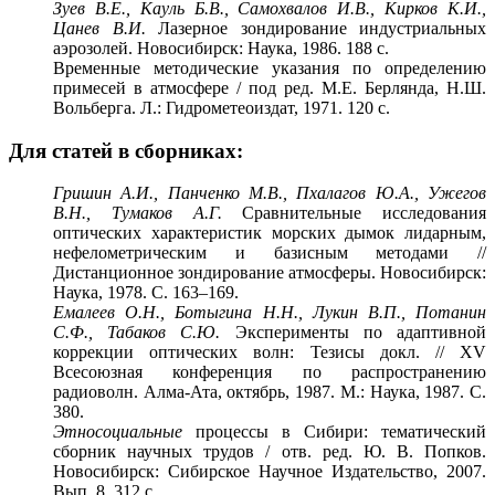
Зуев В.Е., Кауль Б.В., Самохвалов И.В., Кирков К.И.,
Цанев В.И.
Лазерное зондирование индустриальных
аэрозолей. Новосибирск: Наука, 1986. 188 с.
Временные методические указания по определению
примесей в атмосфере / под ред. М.Е. Берлянда, Н.Ш.
Вольберга. Л.: Гидрометеоиздат, 1971. 120 с.
Для статей в сборниках:
Гришин А.И., Панченко М.В., Пхалагов Ю.А., Ужегов
В.Н., Тумаков А.Г.
Сравнительные исследования
оптических характеристик морских дымок лидарным,
нефелометрическим и базисным методами //
Дистанционное зондирование атмосферы. Новосибирск:
Наука, 1978. С. 163–169.
Емалеев О.Н., Ботыгина Н.Н., Лукин В.П., Потанин
С.Ф., Табаков С.Ю.
Эксперименты по адаптивной
коррекции оптических волн: Тезисы докл. // XV
Всесоюзная конференция по распространению
радиоволн. Алма-Ата, октябрь, 1987. М.: Наука, 1987. С.
380.
Этносоциальные
процессы в Сибири: тематический
сборник научных трудов / отв. ред. Ю. В. Попков.
Новосибирск: Сибирское Научное Издательство, 2007.
Вып. 8. 312 с.