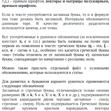
т.д.) – прямым шрифтом,
векторы и матрицы полужирным,
прямым шрифтом.
Если в тексте употребляется заглавная буква, то и в формуле
она тоже должна быть заглавной. Интервалы обозначаются
длинным тире. В качестве десятичного разделителя
используется запятая, а не точка.
Все употребляемые в рукописи обозначения (за исключением
констант
π, с
и т.п.) должны быть названы на полях при
первом их появлении в тексте: греческие буквы (
η
– эта,
ξ
–
кси,
σ
– сигма и т.д., особенно это касается греческой буквы
«ню» (чтобы отличить ее от латинской буквы
v
); латинские
буквы, совпадающие по начертанию с русскими; ноль.
Можно также прислать отдельный файл с условными
обозначениями, которые используются в статье.
Для разметки в бумажном варианте рукописи применяются
следующие обозначения:
Заглавные и строчные буквы, отличающиеся только своими
размерами (
K
и
k
,
S
и
s
,
U
и
u
,
X
и
x
и др.), подчеркиваются
простым карандашом двумя чертами: заглавные – снизу,
строчные – сверху. Нуль не подчеркивается. Греческие буквы
обводят кружком красным карандашом, векторы