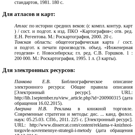
стандартов, 1981. 180 с.
Для атласов и карт:
Атлас
по истории средних веков: (с компл. контур. карт
) / сост. и подгот. к изд. ПКО «Картография»; отв. ред.
Е.Н. Регентова. М.: Роскартография, 2000. 20 с.
Томская
область: общегеографическая карта / сост.
и подгот. к печати производств. объед. «Инженерная
геодезия» г. Новосибирска; гл. ред. С.В. Горшков. 1 :
200 000. М.: Роскартография, 1995. 1 л. (3 карты).
Для электронных ресурсов:
Панкова Е.В.
Библиографическое описание
электронного ресурса: Общие правила описания
[Электронный ресурс]. URL:
http://lib.1september.ru/view_article.php?id=200900315
(дата
обращения 16.02.2015).
Аверина Н.В.
Реклама в книжной торговле.
Современные стратегии и методы: дис. ... канд. филол.
наук: 05.25.03. СПб., 2011. 225 с. [Электронный ресурс].
URL: http://www.dissercat.com/content/reklama-v-knizhnoi-
torgovle-sovremennye-strategii-i-metody (дата обращения