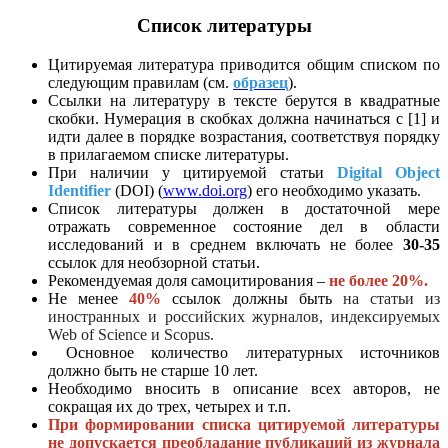
Список литературы
Цитируемая литература приводится общим списком по
следующим правилам (см.
образец
).
Ссылки на литературу в тексте берутся в квадратные
скобки. Нумерация в скобках должна начинаться с [1] и
идти далее в порядке возрастания, соответствуя порядку
в прилагаемом списке литературы.
При наличии у цитируемой статьи
Digital
Object
Identifier
(DOI) (
www.doi.org
) его необходимо указать.
Список литературы должен в достаточной мере
отражать современное состояние дел в области
исследований и в среднем включать не более
30-35
ссылок для необзорной статьи.
Рекомендуемая доля самоцитирования –
не более 20%.
Не менее
40%
ссылок должны быть
на статьи из
иностранных и российских журналов, индексируемых
Web of Science и Scopus.
Основное количество литературных источников
должно быть не старше 10 лет.
Необходимо вносить в описание всех авторов, не
сокращая их до трех, четырех и т.п.
При формировании списка цитируемой литературы
не допускается преобладание публикаций из журнала