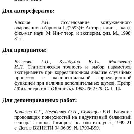
Для авторефератов:
Чистов Р.Н.
Исследование возбужденного
очарованного бариона Lс(2593)+: Автореф. дис. ... канд.
физ.-мат. наук. М: Ин-т теор. и эксперим. физ. М., 1998.
31 с.
Для препринтов:
Веселова Г.П., Кулабухов Ю.С., Матвеенко
И.П.
Статистическая точность и выбор параметров
эксперимента при корреляционном анализе случайных
процессов с экспоненциальной корреляционной
функцией при наличии дополнительных шумов. Препр.
/ Физ.-энерг. ин-т (Обнинск). 1998. № 2729. С. 1–14.
Для депонированных работ:
Кошелев С.Г., Негоденко О.Н., Семенцов В.И.
Влияние
проводящих поверхностей на индуктивный балансный
сенсор. Таганрог: Таганрог. гос. радитехн. ун-т , 1999. 21
с. Деп. в ВИНИТИ 04.06.99, № 1790-В99.