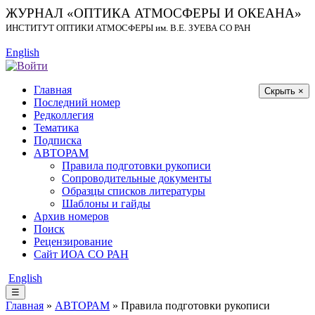
ЖУРНАЛ «ОПТИКА АТМОСФЕРЫ И ОКЕАНА»
ИНСТИТУТ ОПТИКИ АТМОСФЕРЫ
им.
В.Е. ЗУЕВА СО РАН
English
Главная
Скрыть ×
Последний номер
Редколлегия
Тематика
Подписка
АВТОРАМ
Правила подготовки рукописи
Сопроводительные документы
Образцы списков литературы
Шаблоны и гайды
Архив номеров
Поиск
Рецензирование
Сайт ИОА СО РАН
English
☰
Главная
»
АВТОРАМ
» Правила подготовки рукописи