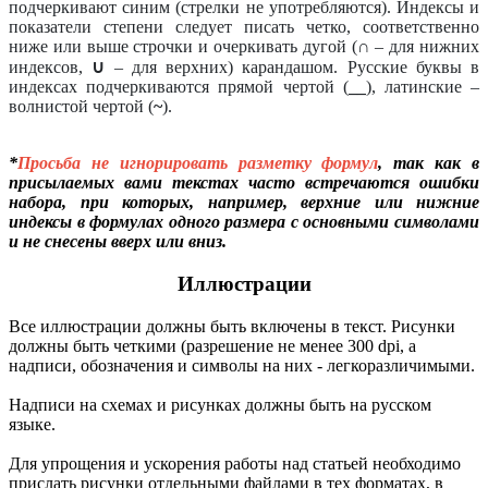
подчеркивают синим (стрелки не употребляются). Индексы и
показатели степени следует писать четко, соответственно
ниже или выше строчки и очеркивать дугой (
∩
– для нижних
индексов,
∪
– для верхних) карандашом. Русские буквы в
индексах подчеркиваются прямой чертой (
__
), латинские –
волнистой чертой (
~
).
*
П
росьба не игнорировать разметку формул
, так как в
присылаемых вами текстах часто встречаются ошибки
набора, при которых, например, верхние или нижние
индексы в формулах одного размера с основными символами
и не снесены вверх или вниз.
Иллюстрации
Все иллюстрации должны быть включены в текст. Рисунки
должны быть четкими (разрешение не менее 300 dpi, а
надписи, обозначения и символы на них - легкоразличимыми.
Надписи на схемах и рисунках должны быть на русском
языке.
Для упрощения и ускорения работы над статьей необходимо
прислать рисунки отдельными файлами в тех форматах, в