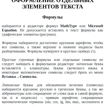
ОФОРМЛЕНИЕ ОТДЕЛЬНЫХ
ЭЛЕМЕНТОВ ТЕКСТА
Формулы
набираются в редакторе формул
MathType
или
Microsoft
Equation
. Не допускается вставлять в текст формулы как
графические элементы (рисунки).
Формулы набираются достаточно крупным шрифтом, чтобы
все символы, а также верхние и нижние индексы были
разборчивыми. Формулы нумеруют в круглых скобках (1).
Простые строчные формулы или отдельные символы не
следует набирать в формульном редакторе: латинская буква
вставляется с клавиатуры, буквы греческого языка и
некоторые математические символы следует брать из меню
Вставка→Символы.
Латинские
буквы для обозначения величин (символы)
набираются
курсивом
; русские и греческие буквы, а так же
аббревиатуры или сокращение от слова (как в самой формуле,
так и в индексах) – прямым шрифтом; сокращенные
математические термины (
sin
,
cos
,
lg
,
lim
,
max
, экспонента и