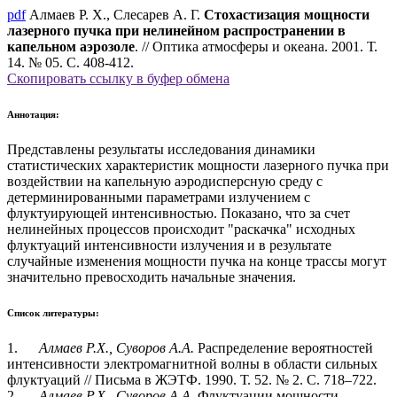
pdf
Алмаев Р. Х., Слесарев А. Г.
Стохастизация мощности
лазерного пучка при нелинейном распространении в
капельном аэрозоле
. // Оптика атмосферы и океана. 2001. Т.
14. № 05. С. 408-412.
Скопировать ссылку в буфер обмена
Аннотация:
Представлены результаты исследования динамики
статистических характеристик мощности лазерного пучка при
воздействии на капельную аэродисперсную среду с
детерминированными параметрами излучением с
флуктуирующей интенсивностью. Показано, что за счет
нелинейных процессов происходит "раскачка" исходных
флуктуаций интенсивности излучения и в результате
случайные изменения мощности пучка на конце трассы могут
значительно превосходить начальные значения.
Список литературы:
1.
Алмаев Р.Х., Суворов А.А.
Распределение вероятностей
интенсивности электромагнитной волны в области сильных
флуктуаций // Письма в ЖЭТФ. 1990. Т. 52. № 2. С. 718–722.
2.
Алмаев Р.Х., Суворов А.А
. Флуктуации мощности