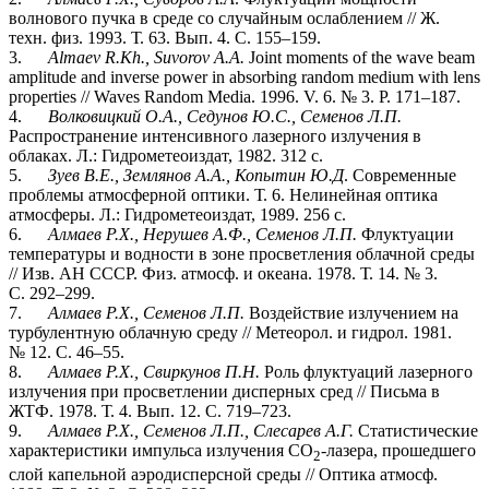
волнового пучка в среде со случайным ослаблением // Ж.
техн. физ. 1993. Т. 63. Вып. 4. С. 155–159.
3.
Almaev R.Kh., Suvorov A.A.
Joint moments of the wave beam
amplitude and inverse power in absorbing random medium with lens
properties // Waves Random Media. 1996. V. 6. № 3. P. 171–187.
4.
Волковицкий О.А., Седунов Ю.С., Семенов Л.П.
Распространение интенсивного лазерного излучения в
облаках. Л.: Гидрометеоиздат, 1982. 312 с.
5.
Зуев В.Е., Землянов А.А., Копытин Ю.Д
. Современные
проблемы атмосферной оптики. Т. 6. Нелинейная оптика
атмосферы. Л.: Гидрометеоиздат, 1989. 256 с.
6.
Алмаев Р.Х., Нерушев А.Ф., Семенов Л.П.
Флуктуации
температуры и водности в зоне просветления облачной среды
// Изв. АН СССР. Физ. атмосф. и океана. 1978. Т. 14. № 3.
С. 292–299.
7.
Алмаев Р.Х., Семенов Л.П.
Воздействие излучением на
турбулентную облачную среду // Метеорол. и гидрол. 1981.
№ 12. С. 46–55.
8.
Алмаев Р.Х., Свиркунов П.Н.
Роль флуктуаций лазерного
излучения при просветлении дисперных сред // Письма в
ЖТФ. 1978. Т. 4. Вып. 12. С. 719–723.
9.
Алмаев Р.Х., Семенов Л.П., Слесарев А.Г.
Статистические
характеристики импульса излучения СО
-лазера, прошедшего
2
слой капельной аэродисперсной среды // Оптика атмосф.