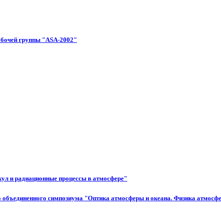
абочей группы "ASA-2002"
ул и радиационные процессы в атмосфере"
 объединенного симпозиума "Оптика атмосферы и океана. Физика атмосф