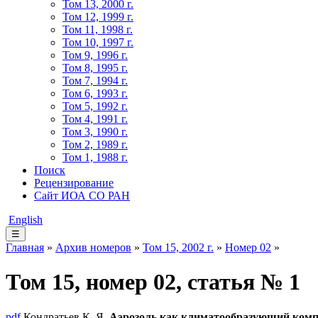
Том 13, 2000 г.
Том 12, 1999 г.
Том 11, 1998 г.
Том 10, 1997 г.
Том 9, 1996 г.
Том 8, 1995 г.
Том 7, 1994 г.
Том 6, 1993 г.
Том 5, 1992 г.
Том 4, 1991 г.
Том 3, 1990 г.
Том 2, 1989 г.
Том 1, 1988 г.
Поиск
Рецензирование
Сайт ИОА СО РАН
English
☰
Главная
»
Архив номеров
»
Том 15, 2002 г.
»
Номер 02
»
Том 15, номер 02, статья № 1
pdf
Кондратьев К. Я.
Аэрозоль как климатообразующий компо