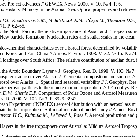
ogy Project advances // GEWEX News. 2000. V. 10. № 4. P. 6.
ote islans, Minicoy in the Arabian Sea: Optical pro­perties and retrieved
l F.J., Kreidenweis S.M., Middlebrook A.M., P
ò
sfai M., Thomson D.S.,
71. P. 62–65.
to the North Pacific: the relative importance of Asian and European sou
New particle formation: Nucleation rates and spatial scales in the clea
co-chemical characteristics over a boreal forest determined by volatili
en Korea and East China // Atmos. Environ. 1998. V. 32. № 16. P. 27
loadings over South Africa: The relative contribution of aeolian dust, 
n the Arctic Boundary Layer // J. Geophys. Res. D. 1998. V. 103. № 7.
spheric aerosol over Alaska. 2. Elemental composition and sources //
sol over Alaska. 1. Spatial and seasonal variability // J. Geophys. R
ate aerosol particles in the remote marine troposphere // J. Geophys. 
 D.W., Shettle E.P.
Comparison of Polar Ozone and Aerosol Measureme
es. D. 2000. V. 105. № 3. P. 3929–3942.
ean Experiment (INDOEX) aerosol distribution with an aerosol assimil
hate in the troposphere. A three-dimensional model study // Atmos. En
Hansson H.C., Kulmula M., Lelieved J., Raes F.
Aerosol production and g
 layers in the free troposphere over Australia: Mildura Aerosol Tropo