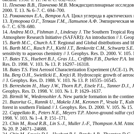
11.
Пененко В.В., Панченко М.В.
Междисциплинарные исследовани
2000. Т. 13. № 6–7. С. 694–700.
12.
Романкевич Е.А., Ветров А.А.
Цикл углерода в арктических м
13.
Хуторова О.Г., Тепкин Г.М., Латыпов А.Ф.
Эмпирическая мод
6–7. С. 678–680.
14.
Andrea M.O., Fishman J., Lindesay J.
The Southern Tropical Reg
Atmosphere Research Initiative (SAFARI): An introduction // J. Geo
15.
Barth M.C., Church A.T.
Regional and Global distributions and li
16.
Barth M.C., Rasch P.J., Kiehl J.T., Benkovitz C.M., Schwartz S.E.
sensitivity to aqueous chemistry // J. Geophys. Res. D. 2000. V. 105
17.
Bates T.S., Huebert B.J., Gras J.L., Criffiths F.B., Durkee P.A.
Int
Res. D. 1998. V. 103. № 13. P. 16297–16318.
18.
Bates T.S.
First Aerosol Characterization Experiment (ACE-1). Pt.
18a.
Berg O.H., Swietlicki E., Krejci R.
Hydroscopic growth of aerosol
// J. Geophys. Res. D. 1988. V. 103. № 13. P. 16535–16545.
19.
Berresheim H., Huey J.W., Thorn R.P., Eisele F.L., Tanner D.J., J
Geophys. Res. D. 1998. V. 103. № 1. P. 1629–1637.
20.
Birmili W., Wiedensohler A.
New particle formation in the contine
21.
Buzoriuz G., Rannik U., Makela J.M., Keronen P., Vesala T., Ku
forest in southern Finland // J. Geophys. Res. D. 2000. V. 105. № 15
22.
Cappellato R., Peters N.E., Meyers T.P.
Above-ground sulfur cycli
1998. V. 103. № 1–4. P. 151–171.
23.
Chin M., Rood R.B., Lin S.-J., Muller J.-F., Thompson A.M.
Atmos
№ 20. P. 24671–24688.