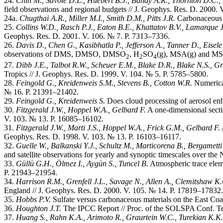
24.
Chin M., Savoie D.L., Huebert B.J., Bandy A.R., Thornton D.C., 
field observations and regional budgets // J. Geophys. Res. D. 2000.
24a.
Chugthai A.R., Miller M.I., Smith D.M., Pitts J.R.
Carbonaceous p
25.
Collins W.D., Rasch P.J., Eaton B.E., Khattatov B.V., Lamarque J
Geophys. Res. D. 2001. V. 106. № 7. P. 7313–7336.
26.
Davis D., Chen G., Kasibhatla P., Jefferson A., Tanner D., Eisel
observations of DMS, DMSO, DMSO
, H
SO
(g), MSA(g) and MSA
2
2
4
27.
Dibb J.E., Talbot R.W., Scheuer E.M., Blake D.R., Blake N.S., 
Tropics // J. Geophys. Res. D. 1999. V. 104. № 5. P. 5785–5800.
28.
Feingold G., Kreidenweis S.M., Stevens B., Cotton W.R.
Numerical
№ 16. P. 21391–21402.
29.
Feingold G., Kreidenweis S.
Does cloud processing of aerosol enh
30.
Fitzgerald J.W., Hoppel W.A., Gelbard F.
A one-dimensional secti
V. 103. № 13. P. 16085–16102.
31.
Fitzgerald J.W., Marti J.S., Hoppel W.A., Frick G.M., Gelbard F.
Geophys. Res. D. 1998. V. 103. № 13. P. 16103–16117.
32.
Guelle W., Balkanski Y.J., Schultz M., Marticorena B., Bergamett
and satellite observations for yearly and synoptic timescales over the
33.
G
ü
ll
ü
G.H.,
Ö
lmez
I., Ayg
ü
n S., Tuncel B.
Atmospheric trace eleme
P. 21943–21954.
34.
Harrison R.M., Grenfell J.L., Savage N., Allen A., Clemitshaw K.
England // J. Geophys. Res. D. 2000. V. 105. № 14. P. 17819–17832.
35.
Hobbs P.V.
Sulfate versus carbonaceous materials on the East Coa
36.
Houghton J.T.
The IPCC Report // Proc. of the SOLSPA Conf. Te
37.
Huang S., Rahn K.A., Arimoto R., Graurtein W.C., Turekian K.K.