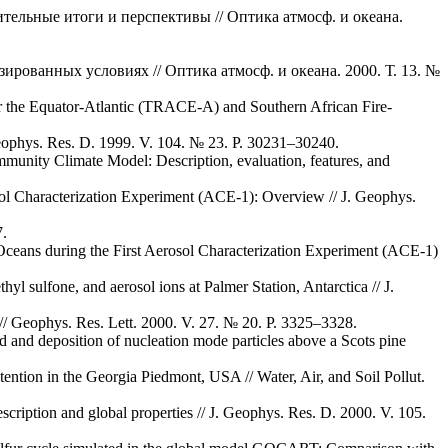
ельные итоги и перспективы // Оптика атмосф. и океана.
рованных условиях // Оптика атмосф. и океана. 2000. Т. 13. №
 the Equator-Atlantic (TRACE-A) and Southern African Fire-
 Geophys. Res. D. 1999. V. 104. № 23. P. 30231–30240.
munity Climate Model: Description, evaluation, features, and
ol Characterization Experiment (ACE-1): Overview // J. Geophys.
7.
 Oceans during the First Aerosol Characterization Experiment (ACE-1)
yl sulfone, and aerosol ions at Palmer Station, Antarctica // J.
 // Geophys. Res. Lett. 2000. V. 27. № 20. P. 3325–3328.
 and deposition of nucleation mode particles above a Scots pine
ention in the Georgia Piedmont, USA // Water, Air, and Soil Pollut.
iption and global properties // J. Geophys. Res. D. 2000. V. 105.