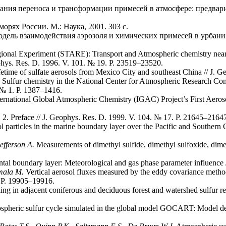
я переноса и трансформации примесей в атмосфере: предварит
орях России. М.: Наука, 2001. 303 с.
ель взаимодействия аэрозоля и химических примесей в урбанизи
ional Experiment (STARE): Transport and Atmospheric chemistry near
phys. Res. D. 1996. V. 101. № 19. P. 23519–23520.
fetime of sulfate aerosols from Mexico City and southeast China // J.
Sulfur chemistry in the National Center for Atmospheric Research Com
. № 1. P. 1387–1416.
ernational Global Atmospheric Chemistry (IGAC) Project’s First Aeros
 2. Preface // J. Geophys. Res. D. 1999. V. 104. № 17. P. 21645–2164
 particles in the marine boundary layer over the Pacific and Southern
efferson A.
Measurements of dimethyl sulfide, dimethyl sulfoxide, dimeth
ntal boundary layer: Meteorological and gas phase parameter influence
lmala M.
Vertical aerosol fluxes measured by the eddy covariance method
. P. 19905–19916.
ng in adjacent coniferous and deciduous forest and watershed sulfur ret
pheric sulfur cycle simulated in the global model GOCART: Model descr