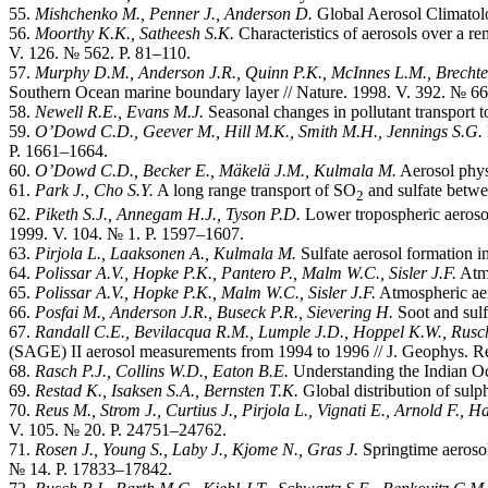
55.
Mishchenko M., Penner J., Anderson D.
Global Aerosol Climatol
56.
Moorthy
K.K.,
Satheesh
S.K.
Characteristics of aerosols over a rem
V. 126. № 562. P. 81–110.
57.
Murphy D.M., Anderson J.R., Quinn P.K., McInnes L.M.,
Brechte
Southern Ocean marine boundary layer // Nature. 1998. V. 392. № 66
58.
Newell R.E., Evans M.J.
Seasonal changes in pollutant transport 
59.
O’Dowd C.D., Geever M., Hill M.K., Smith M.H., Jen­nings S.G.
P. 1661–1664.
60.
O’Dowd C.D., Becker E., M
ä
kel
ä
J.M., Kulmala M.
Aerosol physi
61.
Park J., Cho S.Y.
A long range transport of SO
and sulfate betwe
2
62.
Piketh S.J., Annegam H.J., Tyson P.D.
Lower tropospheric aerosol 
1999. V. 104. № 1. P. 1597–1607.
63.
Pirjola L., Laaksonen A., Kulmala M.
Sulfate aerosol formation i
64.
Polissar A.V., Hopke P.K., Pantero P., Malm W.C., Sisler J.F.
Atmo
65.
Polissar A.V., Hopke P.K., Malm W.C., Sisler J.F.
Atmospheric aero
66.
Posfai M., Anderson J.R., Buseck P.R., Sievering H.
Soot and sulf
67.
Randall C.E., Bevilacqua R.M., Lumple J.D., Hoppel K.W., Rusch
(SAGE) II aerosol measurements from 1994 to 1996 // J. Geophys. R
68.
Rasch P.J., Collins W.D., Eaton B.E.
Understanding the Indian Oc
69.
Restad K., Isaksen S.A., Bernsten T.K.
Global distribution of sulp
70.
Reus M., Strom J., Curtius J., Pirjola L., Vignati E., Arnold F., 
V. 105. № 20. P. 24751–24762.
71.
Rosen J., Young S., Laby J., Kjome N., Gras J.
Springtime aerosol
№ 14. P. 17833–17842.