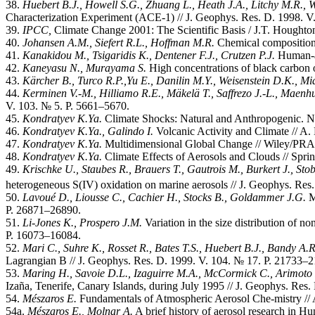
38.
Huebert B.J., Howell S.G., Zhuang L., Heath J.A., Litchy M.R., W
Characterization Experiment (ACE-1) // J. Geophys. Res. D. 1998. 
39.
IPCC,
Climate Change 2001: The Scientific Basis / J.T. Ho­­ughton
40.
Johansen A.M., Siefert R.L., Hoffman M.R.
Chemical composition o
41.
Kanakidou M., Tsigaridis K., Dentener F.J., Crutzen P.J.
Human-ac
42.
Kaneyasu N., Murayama S.
High concentrations of black carbon 
43.
K
ä
rcher B., Turco R.P.,Yu E., Danilin M.Y., Weisenstein D.K., M
44.
Kerminen
V.-M., Hilliamo
R.E., M
ä
kel
ä
T., Saffrezo
J.-L.,
Maenhu
V. 103. № 5. P. 5661–5670.
45.
Kondratyev K.Ya.
Climate Shocks: Natural and Anthropogenic. N
46.
Kondratyev K.Ya., Galindo I.
Volcanic Activity and Climate // A
47.
Kondratyev K.Ya.
Multidimensional Global Change // Wiley/PRAX
48.
Kondratyev K.Ya.
Climate Effects of Aerosols and Clouds // Spr
49.
Krischke U., Staubes R., Brauers T., Gautrois M., Burkert J., Sto
heterogeneous S(IV) oxidation on marine aerosols // J. Geophys. Res
50.
Lavou
é
D., Liousse C., Cachier H., Stocks B., Goldammer J.G.
Mo
P. 26871–26890.
51.
Li-Jones K., Prospero J.M.
Variation in the size distribution of n
P. 16073–16084.
52.
Mari C., Suhre K., Rosset R., Bates T.S., Huebert B.J., Bandy A.
Lagrangian B // J. Geophys. Res. D. 1999. V. 104. № 17. P. 21733–
53.
Maring H., Savoie D.L., Izaguirre M.A., McCormick C., Arimoto R
Izaña, Tenerife, Canary Islands, during July 1995 // J. Geophys. Res
54.
M
é
szaros E.
Fundamentals of Atmospheric Aerosol Che-mistry //
54a.
M
é
szaros E., Molnar A.
A brief history of aerosol research in Hu