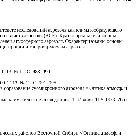
онтексте исследований аэрозоля как климатообразующего
ию свойств аэрозоля (АСЕ). Кратко проанализированы
оделей атмосферного аэрозоля. Охарактеризованы основы
нцентрации и микроструктуры аэрозоля.
. 13. № 11. С. 983–990.
. Т. 13. № 11. С. 991–995.
 образование субмикронного аэрозоля // Оптика атмосф. и
ые климатические последствия. Л.: Изд-во ЛГУ, 1973. 266 с.
ических районов Восточной Сибири // Оптика атмосф. и