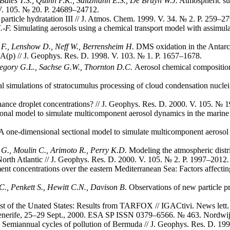
Bates T.S., Quinn P.K., Saltzmann E.S., De Bruyn W.J.
Atmospheric su
 V. 105. № 20. P. 24689–24712.
article hydratation III // J. Atmos. Chem. 1999. V. 34. № 2. P. 259–27
.-F.
Simulating aerosols using a chemical transport model with assimulat
e F., Lenshow D., Neff W., Berrensheim H.
DMS oxidation in the Antarc
(p) // J. Geophys. Res. D. 1998. V. 103. № 1. P. 1657–1678.
Gregory G.L., Sachse G.W., Thornton D.C.
Aerosol chemical composition
 simulations of stratocumulus processing of cloud condensation nuclei 
ance droplet concentrations? // J. Geophys. Res. D. 2000. V. 105. № 
onal model to simulate multicomponent aerosol dynamics in the marine 
A one-dimensional sectional model to simulate multicomponent aerosol d
i G., Moulin C., Arimoto R., Perry K.D.
Modeling the atmospheric distr
 North Atlantic // J. Geophys. Res. D. 2000. V. 105. № 2. P. 1997–2012.
nt concentrations over the eastern Mediterranean Sea: Factors affectin
C., Penkett S., Hewitt C.N., Davison B.
Observations of new particle pr
st of the Unated States: Results from TARFOX // IGACtivi. News lett.
nerife, 25–29 Sept., 2000. ESA SP ISSN 0379–6566. № 463. Nordwij
Semiannual cycles of pollution of Bermuda // J. Geophys. Res. D. 19