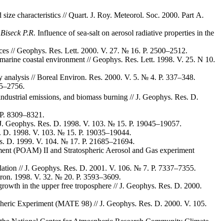
 size characteristics // Quart. J. Roy. Meteorol. Soc. 2000. Part A.
 Biseck P.R.
Influence of sea-salt on aerosol radiative properties in the
rces // Geophys. Res. Lett. 2000. V. 27. № 16. P. 2500–2512.
n marine coastal environment // Geophys. Res. Lett. 1998. V. 25. N 10.
ty analysis // Boreal Environ. Res. 2000. V. 5. № 4. P. 337–348.
45–2756.
industrial emissions, and biomass burning // J. Geophys. Res. D.
 P. 8309–8321.
 J. Geophys. Res. D. 1998. V. 103. № 15. P. 19045–19057.
es. D. 1998. V. 103. № 15. P. 19035–19044.
Res. D. 1999. V. 104. № 17. P. 21685–21694.
nt (POAM) II and Stratospheric Aerosol and Gas experiment
ation // J. Geophys. Res. D. 2001. V. 106. № 7. P. 7337–7355.
viron. 1998. V. 32. № 20. P. 3593–3609.
rowth in the upper free troposphere // J. Geophys. Res. D. 2000.
spheric Experiment (MATE 98) // J. Geophys. Res. D. 2000. V. 105.