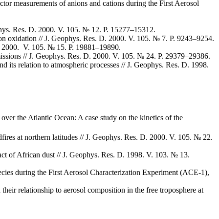
ctor measurements of anions and cations during the First Aerosol
phys. Res. D. 2000. V. 105. № 12. P. 15277–15312.
n oxidation // J. Geophys. Res. D. 2000. V. 105. № 7. P. 9243–9254.
D. 2000. V. 105. № 15. P. 19881–19890.
 emissions // J. Geophys. Res. D. 2000. V. 105. № 24. P. 29379–29386.
 its relation to atmospheric processes // J. Geophys. Res. D. 1998.
ver the Atlantic Ocean: A case study on the kinetics of the
ires at northern latitudes // J. Geophys. Res. D. 2000. V. 105. № 22.
pact of African dust // J. Geophys. Res. D. 1998. V. 103. № 13.
cies during the First Aerosol Characterization Experiment (ACE-1),
their relationship to aerosol composition in the free troposphere at