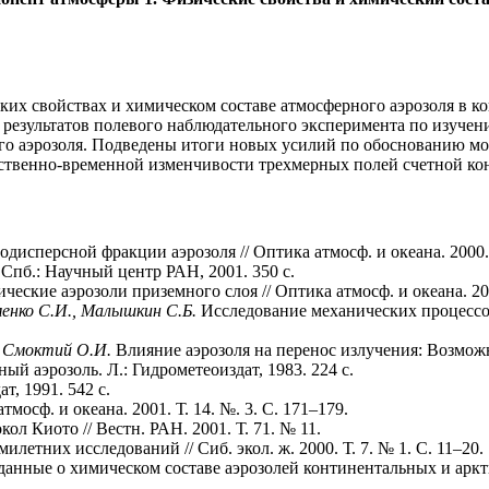
ких свойствах и химическом составе атмосферного аэрозоля в к
результатов полевого наблюдательного эксперимента по изучен
ого аэрозоля. Подведены итоги новых усилий по обоснованию м
ственно-временной изменчивости трехмерных полей счетной ко
сперсной фракции аэрозоля // Оптика атмосф. и океана. 2000. Т
Спб.: Научный центр РАН, 2001. 350 с.
ские аэрозоли приземного слоя // Оптика атмосф. и океана. 2000
еменко С.И., Малышкин С.Б.
Исследование механических процессов
., Смоктий О.И.
Влияние аэрозоля на перенос излучения: Возможн
ый аэрозоль. Л.: Гидрометеоиздат, 1983. 224 с.
т, 1991. 542 с.
мосф. и океана. 2001. Т. 14. №. 3. С. 171–179.
л Киото // Вестн. РАН. 2001. Т. 71. № 11.
летних исследований // Сиб. экол. ж. 2000. Т. 7. № 1. С. 11–20.
анные о химическом составе аэрозолей континентальных и аркт