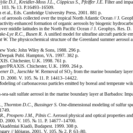
ylie D.J., Kreidler-Moss J.L., C
ö
ppicus S.,
Pfeiffer J.E.
Filter and impa
V. 103. № 13. P.16493–16509.
 et al., Eds. Cambridge University Press, 2001. 881 p.
f aerosols collected over the tropical North Atlantic Ocean // J. Geo
tivity-enhanced formation of organic aerosols by biogenic hydrocarbo
over middle latitudes in the North Pacific Ocean // J. Geophys. Res. 
iake-Lye R.C., Busen R.
A unified model for ultrafine aircraft particle
t W.
The physicochemical structure of the Greenland summer aerosol and
ew York: John Wiley & Sons, 1988. 296 p.
. Deepak Publ. Hampton, VA. 1997. 382 p.
IS. Chichester, U.K. 1998. 761 p.
inger/PRAXIS. Chichester, U.K. 1999. 264 p.
bener D., Jaeschke W.
Removal of SO
from the marine boundary layer o
2
. D. 2000. V. 105. № 11. P. 14413–14422.
deling of carbonaceous particles emitted by boreal and temperate wildf
on-sea-salt sulfate aerosol in the marine boundary layer at Barbados: Im
R., Thornton D.C., Bussinger S.
One-dimensional modeling of sulfur spe
21749.
., Prospero J.M., Pilnis C.
Aerosol physical and optical properties and 
. D. 2000. V. 105. № 11. P. 14677–14700.
 Akadémiai Kiadò, Budapest. 1999. 308 p.
ngary // Idöjaras. 2001. V. 105. № 2. P. 63–80.