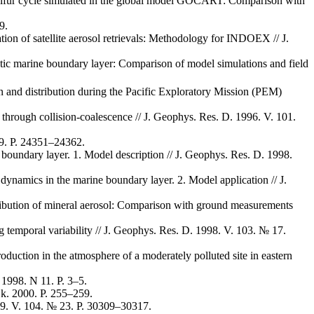
lfur cycle simulated in the global model GOCART: Comparison with
9.
ion of satellite aerosol retrievals: Methodology for INDOEX // J.
tic marine boundary layer: Comparison of model simulations and field
 and distribution during the Pacific Exploratory Mission (PEM)
through collision-coalescence // J. Geophys. Res. D. 1996. V. 101.
19. P. 24351–24362.
boundary layer. 1. Model description // J. Geophys. Res. D. 1998.
ynamics in the marine boundary layer. 2. Model application // J.
ibution of mineral aerosol: Comparison with ground measurements
g temporal variability // J. Geophys. Res. D. 1998. V. 103. № 17.
oduction in the atmosphere of a moderately polluted site in eastern
 1998. N 11. P. 3–5.
k. 2000. P. 255–259.
99. V. 104. № 23. P. 30309–30317.