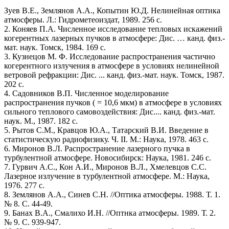
Зуев В.Е., Землянов А.А., Копытин Ю.Д. Нелинейная оптика
атмосферы. Л.: Гидрометеоиздат, 1989. 256 с.
2. Коняев П.А. Численное исследование тепловых искажений
когерентных лазерных пучков в атмосфере: Дис. … канд. физ.-
мат. наук. Томск, 1984. 169 с.
3. Кузнецов М. Ф. Исследование распространения частично
когерентного излучения в атмосфере в условиях нелинейной
ветровой рефракции: Дис. ... канд. физ.-мат. наук. Томск, 1987.
202 с.
4. Садовников В.П. Численное моделирование
распространения пучков ( = 10,6 мкм) в атмосфере в условиях
сильного теплового самовоздействия: Дис.... канд. физ.-мат.
наук. М., 1987. 182 с.
5. Рытов С.М., Кравцов Ю.А., Татарский В.И. Введение в
статистическую радиофизику. Ч. II. М.: Наука, 1978. 463 с.
6. Миронов В.Л. Распространение лазерного пучка в
турбулентной атмосфере. Новосибирск: Наука, 1981. 246 с.
7. Гурвич А.С., Кон А.И., Миронов В.Л., Хмелевцов С.С.
Лазерное излучение в турбулентной атмосфере. М.: Наука,
1976. 277 с.
8. Землянов А.А., Синев С.Н. //Оптика атмосферы. 1988. Т. 1.
№ 8. С. 44-49.
9. Банах В.А., Смалихо И.Н. //Оптнка атмосферы. 1989. Т. 2.
№ 9. С. 939-947.