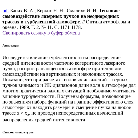
pdf
Банах В. А., Керкис Н. Н., Смалихо И. Н.
Тепловое
самовоздействие лазерных пучков на неоднородных
трассах в турбулентной атмосфере
. // Оптика атмосферы и
океана. 1989. Т. 2. № 11. С. 1171-1178.
Скопировать ссылку в буфер обмена
Аннотация:
Исследуется влияние турбулентности на распределение
средней интенсивности частично когерентного лазерного
пучка, распространяющегося в атмосфере при тепловом
самовоздействии на вертикальных и наклонных трассах.
Показано, что при расчетах тепловых искажений лазерных
пучков видимого и ИК-диапазонов длин волн в атмосфере для
многих практически важных ситуаций необходимо учитывать
влияние турбулентности. Получены формулы, позволяющие
по значениям набора функций на границе эффективного слоя
атмосферы хэ находить размеры и смещение пучка на любой
трассе х > х
, не проводя непосредственных вычислений
э
распределения средней интенсивности.
Список литературы: