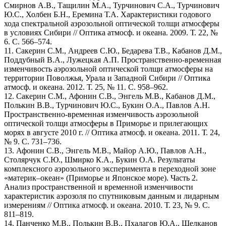
Смирнов А.В., Тащилин М.А., Турчинович С.А., Турчинович
Ю.С., Холбен Б.Н., Еремина Т.А. Характеристики годового
хода спектральной аэрозольной оптической толщи атмосферы
в условиях Сибири // Оптика атмосф. и океана. 2009. Т. 22, №
6. С. 566–574.
11. Сакерин С.М., Андреев С.Ю., Бедарева Т.В., Кабанов Д.М.,
Поддубный В.А., Лужецкая А.П. Пространственно-временная
изменчивость аэрозольной оптической толщи атмосферы на
территории Поволжья, Урала и Западной Сибири // Оптика
атмосф. и океана. 2012. Т. 25, № 11. С. 958–962.
12. Сакерин С.М., Афонин С.В., Энгель М.В., Кабанов Д.М.,
Полькин В.В., Турчинович Ю.С., Букин О.А., Павлов А.Н.
Пространственно-временная изменчивость аэрозольной
оптической толщи атмосферы в Приморье и прилегающих
морях в августе 2010 г. // Оптика атмосф. и океана. 2011. Т. 24,
№ 9. С. 731–736.
13. Афонин С.В., Энгель М.В., Майор А.Ю., Павлов А.Н.,
Столярчук С.Ю., Шмирко К.А., Букин О.А. Результаты
комплексного аэрозольного эксперимента в переходной зоне
«материк–океан» (Приморье и Японское море). Часть 2.
Анализ пространственной и временнoй изменчивости
характеристик аэрозоля по спутниковым данным и лидарным
измерениям // Оптика атмосф. и океана. 2010. Т. 23, № 9. С.
811–819.
14. Панченко М.В., Полькин В.В., Пхалагов Ю.А., Щелканов