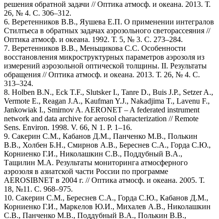
решения обратной задачи // Оптика атмосф. и океана. 2013. Т.
26, № 4. С. 306–312.
6. Веретенников В.В., Яушева Е.П. О применении интегралов
Стилтьеса в обратных задачах аэрозольного светорассеяния //
Оптика атмосф. и океана. 1992. Т. 5, № 3. С. 273–284.
7. Веретенников В.В., Меньщикова С.С. Особенности
восстановления микроструктурных параметров аэрозоля из
измерений аэрозольной оптической толщины. II. Результаты
обращения // Оптика атмосф. и океана. 2013. Т. 26, № 4. С.
313–324.
8. Holben B.N., Eck T.F., Slutsker I., Tanre D., Buis J.P., Setzer A.,
Vermote E., Reagan J.A., Kaufman Y.J., Nakadjima T., Lavenu F.,
Jankowiak I., Smirnov A. AERONET – A federated instrument
network and data archive for aerosol characterization // Remote
Sens. Environ. 1998. V. 66, N 1. P. 1–16.
9. Сакерин С.М., Кабанов Д.М., Панченко М.В., Полькин
В.В., Холбен Б.Н., Смирнов А.В., Береснев С.А., Горда С.Ю.,
Корниенко Г.И., Николашкин С.В., Поддубный В.А.,
Тащилин М.А. Результаты мониторинга атмосферного
аэрозоля в азиатской части России по программе
AEROSIBNET в 2004 г. // Оптика атмосф. и океана. 2005. Т.
18, №11. С. 968–975.
10. Сакерин С.М., Береснев С.А., Горда С.Ю., Кабанов Д.М.,
Корниенко Г.И., Маркелов Ю.И., Михалев А.В., Николашкин
С.В., Панченко М.В., Поддубный В.А., Полькин В.В.,