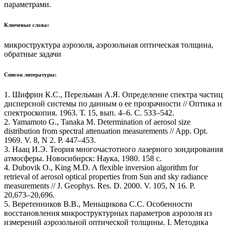
параметрами.
Ключевые слова:
микроструктура аэрозоля, аэрозольная оптическая толщина,
обратные задачи
Список литературы:
1. Шифрин К.С., Перельман А.Я. Определение спектра частиц
дисперсной системы по данным о ее прозрачности // Оптика и
спектроскопия. 1963. Т. 15, вып. 4–6. С. 533–542.
2. Yamamoto G., Tanaka M. Determination of aerosol size
distribution from spectral attenuation measurements // App. Opt.
1969. V. 8, N 2. P. 447–453.
3. Наац И.Э. Теория многочастотного лазерного зондирования
атмосферы. Новосибирск: Наука, 1980. 158 с.
4. Dubovik O., King M.D. A flexible inversion algorithm for
retrieval of aerosol optical properties from Sun and sky radiance
measurements // J. Geophys. Res. D. 2000. V. 105, N 16. P.
20,673–20,696.
5. Веретенников В.В., Меньщикова С.С. Особенности
восстановления микроструктурных параметров аэрозоля из
измерений аэрозольной оптической толщины. I. Методика