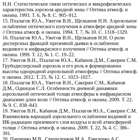
Н.Н. Статистические связи оптических и микрофизических
характеристик аэрозоля аридной зоны // Оптика атмосф. и
океана. 1993. Т. 6, № 8. С. 905–912.
15. Пхалагов Ю.А., Ужегов В.Н., Щелканов Н.Н. Аэрозольное
ослабление оптического излучения в атмосфере аридной зоны
// Оптика атмосф. и океана. 1994. Т. 7, № 10. С. 1318–1329.
16. Пхалагов Ю.А., Ужегов В.Н., Щелканов Н.Н. О роли
дисперсных фракций приземной дымки в ослаблении
видимого и инфракрасного излучения // Оптика атмосф. и
океана. 1999. Т. 12, № 1. C. 19–22.
17. Ужегов В.Н., Пхалагов Ю.А., Кабанов Д.М., Сакерин С.М.
Грубодисперсный аэрозоль и его роль в формировании
высоты однородной аэрозольной атмосферы // Оптика атмосф.
и океана. 2012. Т. 25, № 12. С. 1023–1027.
18. Пхалагов Ю.А., Ужегов В.Н., Сакерин С.М., Кабанов
Д.М., Одинцов С.Л. Особенности дневной динамики
аэрозольной оптической толщи атмосферы в инфракрасном
диапазоне длин волн // Оптика атмосф. и океана. 2009. Т. 22,
№ 9. С. 838–843.
19. Ужегов В.Н., Кабанов Д.М., Пхалагов Ю.А., Сакерин С.М.
Взаимосвязь вариаций аэрозольного ослабления видимой и
ИК-радиации приземного слоя воздуха и всей атмосферной
толщи // Оптика атмосф. и океана. 2009. Т. 22, № 4. С. 386–
391.
20. Панченко М.В., Свириденков М.А., Емиленко А.С.,