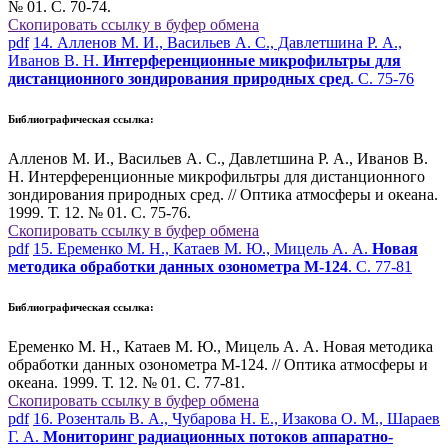
№ 01. С. 70-74.
Скопировать ссылку в буфер обмена
pdf
14. Алленов М. И., Васильев А. С., Давлетшина Р. А.,
Иванов В. Н.
Интерференционные микрофильтры для
дистанционного зондирования природных сред
. С. 75-76
Библиографическая ссылка:
Алленов М. И., Васильев А. С., Давлетшина Р. А., Иванов В.
Н. Интерференционные микрофильтры для дистанционного
зондирования природных сред. // Оптика атмосферы и океана.
1999. Т. 12. № 01. С. 75-76.
Скопировать ссылку в буфер обмена
pdf
15. Еременко М. Н., Катаев М. Ю., Мицель А. А.
Новая
методика обработки данных озонометра М-124
. С. 77-81
Библиографическая ссылка:
Еременко М. Н., Катаев М. Ю., Мицель А. А. Новая методика
обработки данных озонометра М-124. // Оптика атмосферы и
океана. 1999. Т. 12. № 01. С. 77-81.
Скопировать ссылку в буфер обмена
pdf
16. Розенталь В. А., Чубарова Н. Е., Изакова О. М., Шараев
Г. А.
Мониторинг радиационных потоков аппаратно-