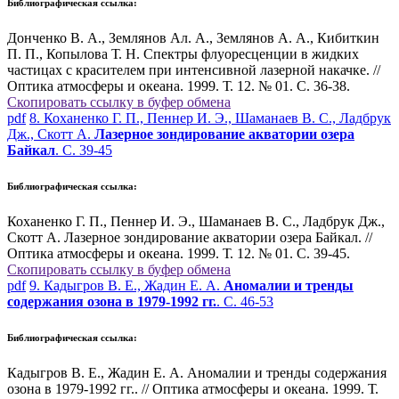
Библиографическая ссылка:
Донченко В. А., Землянов Ал. А., Землянов А. А., Кибиткин
П. П., Копылова Т. Н. Спектры флуоресценции в жидких
частицах с красителем при интенсивной лазерной накачке. //
Оптика атмосферы и океана. 1999. Т. 12. № 01. С. 36-38.
Скопировать ссылку в буфер обмена
pdf
8. Коханенко Г. П., Пеннер И. Э., Шаманаев В. С., Ладбрук
Дж., Скотт А.
Лазерное зондирование акватории озера
Байкал
. С. 39-45
Библиографическая ссылка:
Коханенко Г. П., Пеннер И. Э., Шаманаев В. С., Ладбрук Дж.,
Скотт А. Лазерное зондирование акватории озера Байкал. //
Оптика атмосферы и океана. 1999. Т. 12. № 01. С. 39-45.
Скопировать ссылку в буфер обмена
pdf
9. Кадыгров В. Е., Жадин Е. А.
Аномалии и тренды
содержания озона в 1979-1992 гг.
. С. 46-53
Библиографическая ссылка:
Кадыгров В. Е., Жадин Е. А. Аномалии и тренды содержания
озона в 1979-1992 гг.. // Оптика атмосферы и океана. 1999. Т.