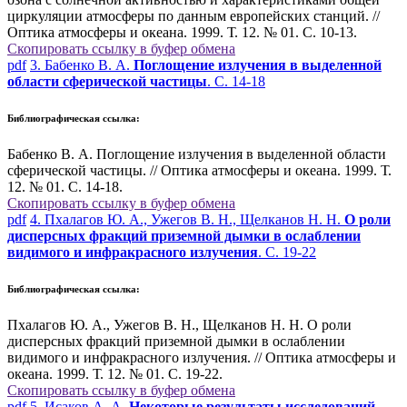
циркуляции атмосферы по данным европейских станций. //
Оптика атмосферы и океана. 1999. Т. 12. № 01. С. 10-13.
Скопировать ссылку в буфер обмена
pdf
3. Бабенко В. А.
Поглощение излучения в выделенной
области сферической частицы
. С. 14-18
Библиографическая ссылка:
Бабенко В. А. Поглощение излучения в выделенной области
сферической частицы. // Оптика атмосферы и океана. 1999. Т.
12. № 01. С. 14-18.
Скопировать ссылку в буфер обмена
pdf
4. Пхалагов Ю. А., Ужегов В. Н., Щелканов Н. Н.
О роли
дисперсных фракций приземной дымки в ослаблении
видимого и инфракрасного излучения
. С. 19-22
Библиографическая ссылка:
Пхалагов Ю. А., Ужегов В. Н., Щелканов Н. Н. О роли
дисперсных фракций приземной дымки в ослаблении
видимого и инфракрасного излучения. // Оптика атмосферы и
океана. 1999. Т. 12. № 01. С. 19-22.
Скопировать ссылку в буфер обмена
pdf
5. Исаков А. А.
Некоторые результаты исследований