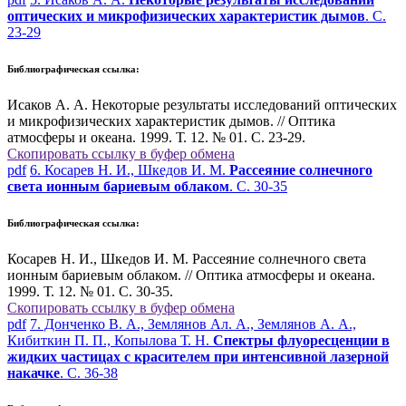
оптических и микрофизических характеристик дымов
. С.
23-29
Библиографическая ссылка:
Исаков А. А. Некоторые результаты исследований оптических
и микрофизических характеристик дымов. // Оптика
атмосферы и океана. 1999. Т. 12. № 01. С. 23-29.
Скопировать ссылку в буфер обмена
pdf
6. Косарев Н. И., Шкедов И. М.
Рассеяние солнечного
света ионным бариевым облаком
. С. 30-35
Библиографическая ссылка:
Косарев Н. И., Шкедов И. М. Рассеяние солнечного света
ионным бариевым облаком. // Оптика атмосферы и океана.
1999. Т. 12. № 01. С. 30-35.
Скопировать ссылку в буфер обмена
pdf
7. Донченко В. А., Землянов Ал. А., Землянов А. А.,
Кибиткин П. П., Копылова Т. Н.
Спектры флуоресценции в
жидких частицах с красителем при интенсивной лазерной
накачке
. С. 36-38