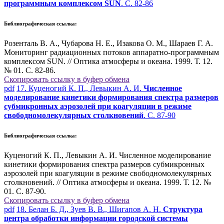
программным комплексом SUN
. С. 82-86
Библиографическая ссылка:
Розенталь В. А., Чубарова Н. Е., Изакова О. М., Шараев Г. А.
Мониторинг радиационных потоков аппаратно-программным
комплексом SUN. // Оптика атмосферы и океана. 1999. Т. 12.
№ 01. С. 82-86.
Скопировать ссылку в буфер обмена
pdf
17. Куценогий К. П., Левыкин А. И.
Численное
моделирование кинетики формирования спектра размеров
субмикронных аэрозолей при коагуляции в режиме
свободномолекулярных столкновений
. С. 87-90
Библиографическая ссылка:
Куценогий К. П., Левыкин А. И. Численное моделирование
кинетики формирования спектра размеров субмикронных
аэрозолей при коагуляции в режиме свободномолекулярных
столкновений. // Оптика атмосферы и океана. 1999. Т. 12. №
01. С. 87-90.
Скопировать ссылку в буфер обмена
pdf
18. Белан Б. Д., Зуев В. В., Шигапов А. Н.
Структура
центра обработки информации городской системы