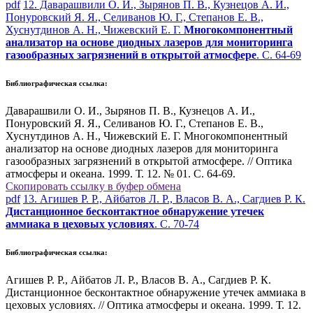
pdf
12. Даварашвили О. И., Зырянов П. В., Кузнецов А. И.,
Понуровский Я. Я., Селиванов Ю. Г., Степанов Е. В.,
Хуснутдинов А. Н., Чижевский Е. Г.
Многокомпонентный
анализатор на основе диодных лазеров для мониторинга
газообразных загрязнений в открытой атмосфере
. С. 64-69
Библиографическая ссылка:
Даварашвили О. И., Зырянов П. В., Кузнецов А. И.,
Понуровский Я. Я., Селиванов Ю. Г., Степанов Е. В.,
Хуснутдинов А. Н., Чижевский Е. Г. Многокомпонентный
анализатор на основе диодных лазеров для мониторинга
газообразных загрязнений в открытой атмосфере. // Оптика
атмосферы и океана. 1999. Т. 12. № 01. С. 64-69.
Скопировать ссылку в буфер обмена
pdf
13. Агишев Р. Р., Айбатов Л. Р., Власов В. А., Сагдиев Р. К.
Дистанционное бесконтактное обнаружение утечек
аммиака в цеховых условиях
. С. 70-74
Библиографическая ссылка:
Агишев Р. Р., Айбатов Л. Р., Власов В. А., Сагдиев Р. К.
Дистанционное бесконтактное обнаружение утечек аммиака в
цеховых условиях. // Оптика атмосферы и океана. 1999. Т. 12.