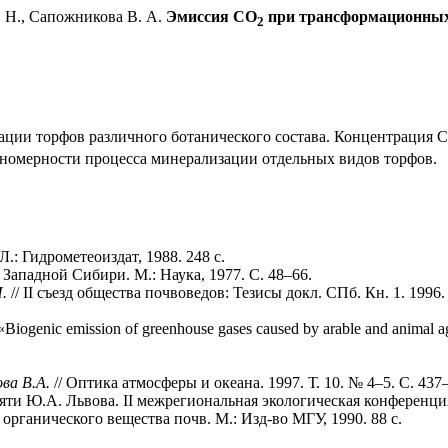
. Н., Сапожникова В. А.
Эмиссия CO
при трансформационных 
2
ции торфов различного ботанического состава. Концентрация 
кономерности процесса минерализации отдельных видов торфов.
: Гидрометеоиздат, 1988. 248 с.
Западной Сибири. М.: Наука, 1977. С. 48–66.
.
// II съезд общества почвоведов: Тезисы докл. СПб. Кн. 1. 1996.
Biogenic emission of greenhouse gases caused by arable and animal ag
ва В.А.
// Оптика атмосферы и океана. 1997. Т. 10. № 4–5. С. 437
яти Ю.А. Львова. II межрегиональная экологическая конференция:
рганического вещества почв. М.: Изд-во МГУ, 1990. 88 с.