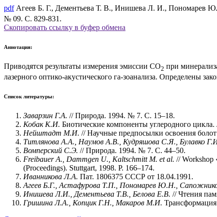
pdf
Агеев Б. Г., Дементьева Т. В., Инишева Л. И., Пономарев Ю
№ 09. С. 829-831.
Скопировать ссылку в буфер обмена
Аннотация:
Приводятся результаты измерения эмиссии CO
при минерализа
2
лазерного оптико-акустического га-зоанализа. Определены за
Список литературы:
Заварзин Г.А.
// Природа. 1994. № 7. С. 15–18.
Кобак К.И.
Биотические компоненты углеродного цикла. Л.
Нейштадт М.И.
// Научные предпосылки освоения болот 
Титлянова А.А., Наумов А.В., Кудряшова С.Я., Булавко Г.И
Вомперский С.Э.
// Природа. 1994. № 7. С. 44–50.
Freibauer A., Dаmmgen U., Kaltschmitt M. et al.
// Workshop «
(Proceedings). Stuttgart, 1998. P. 166–174.
Иванникова Л.А.
Пат. 1806375 СССР от 18.04.1991.
Агеев Б.Г., Астафурова Т.П., Пономарев Ю.Н., Сапожнико
Инишева Л.И., Дементьева Т.В., Белова Е.В.
// Чтения пам
Гришина Л.А., Копцик Г.Н., Макаров М.И.
Трансформация о