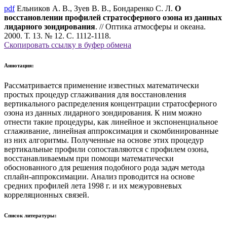
pdf
Ельников А. В., Зуев В. В., Бондаренко С. Л.
О
восстановлении профилей стратосферного озона из данных
лидарного зондирования
. // Оптика атмосферы и океана.
2000. Т. 13. № 12. С. 1112-1118.
Скопировать ссылку в буфер обмена
Аннотация:
Рассматривается применение известных математически
простых процедур сглаживания для восстановления
вертикального распределения концентрации стратосферного
озона из данных лидарного зондирования. К ним можно
отнести такие процедуры, как линейное и экспоненциальное
сглаживание, линейная аппроксимация и скомбинированные
из них алгоритмы. Полученные на основе этих процедур
вертикальные профили сопоставляются с профилем озона,
восстанавливаемым при помощи математически
обоснованного для решения подобного рода задач метода
сплайн-аппроксимации. Анализ проводится на основе
средних профилей лета 1998 г. и их межуровневых
корреляционных связей.
Список литературы: