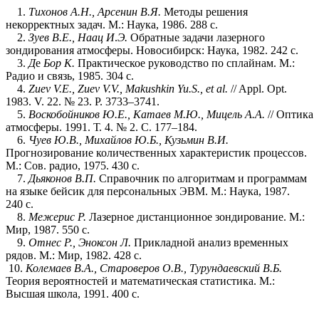
1.
Тихонов А.Н., Арсенин В.Я.
Методы решения
некорректных задач. М.: Наука, 1986. 288 с.
2.
Зуев В.Е., Наац И
.
Э.
Обратные задачи лазерного
зондирования атмосферы. Новосибирск: Наука, 1982. 242 с.
3.
Д
е
Бор К.
Практическое руководство по сплайнам. М.:
Радио и связь, 1985. 304 с.
4.
Zuev V.E., Zuev V.V., Makushkin Yu.S., et al.
// Appl. Opt.
1983. V. 22. № 23. P. 3733–3741.
5.
Воскобойников Ю.Е., Катаев М.Ю., Мицель А.А.
// Оптика
атмосферы. 1991. Т. 4. № 2. С. 177–184.
6.
Чуев Ю.В., Михайлов Ю.Б., Кузьмин В.И.
Прогнозирование количественных характеристик процессов.
М.: Сов. радио, 1975. 430 с.
7.
Дьяконов В.П.
Справочник по алгоритмам и программам
на языке бейсик для персональных ЭВМ. М.: Наука, 1987.
240 с.
8.
Межерис Р.
Лазерное дистанционное зондирование. М.:
Мир, 1987. 550 с.
9.
Отнес Р., Эноксон Л.
Прикладной анализ временных
рядов. М.: Мир, 1982. 428 с.
10.
Колемаев В.А., Староверов О.В., Турундаевский В.Б.
Теория вероятностей и математическая статистика. М.:
Высшая школа, 1991. 400 с.