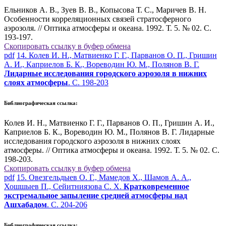
Ельников А. В., Зуев В. В., Копысова Т. С., Маричев В. Н.
Особенности корреляционных связей стратосферного
аэрозоля. // Оптика атмосферы и океана. 1992. Т. 5. № 02. С.
193-197.
Скопировать ссылку в буфер обмена
pdf
14. Колев И. Н., Матвиенко Г. Г., Парванов О. П., Гришин
А. И., Каприелов Б. К., Вореводин Ю. М., Полянов В. Г.
Лидарные исследования городского аэрозоля в нижних
слоях атмосферы
. С. 198-203
Библиографическая ссылка:
Колев И. Н., Матвиенко Г. Г., Парванов О. П., Гришин А. И.,
Каприелов Б. К., Вореводин Ю. М., Полянов В. Г. Лидарные
исследования городского аэрозоля в нижних слоях
атмосферы. // Оптика атмосферы и океана. 1992. Т. 5. № 02. С.
198-203.
Скопировать ссылку в буфер обмена
pdf
15. Овезгельдыев О. Г., Мамедов Х., Шамов А. А.,
Хошшыев П., Сейитниязова С. Х.
Кратковременное
экстремальное запыление средней атмосферы над
Ашхабадом
. С. 204-206
Библиографическая ссылка: