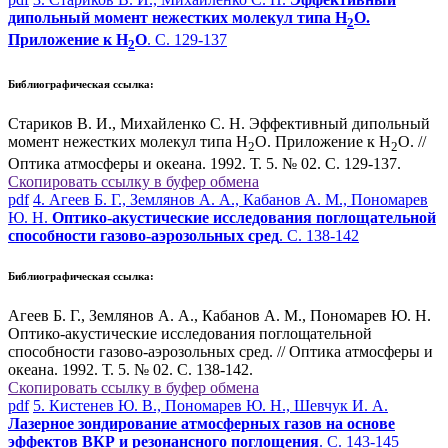
дипольный момент нежестких молекул типа Н
O.
2
Приложение к Н
О
. С. 129-137
2
Библиографическая ссылка:
Стариков В. И., Михайленко С. Н. Эффективный дипольный
момент нежестких молекул типа Н
O. Приложение к Н
О. //
2
2
Оптика атмосферы и океана. 1992. Т. 5. № 02. С. 129-137.
Скопировать ссылку в буфер обмена
pdf
4. Агеев Б. Г., Землянов А. А., Кабанов А. М., Пономарев
Ю. Н.
Оптико-акустические исследования поглощательной
способности газово-аэрозольных сред
. С. 138-142
Библиографическая ссылка:
Агеев Б. Г., Землянов А. А., Кабанов А. М., Пономарев Ю. Н.
Оптико-акустические исследования поглощательной
способности газово-аэрозольных сред. // Оптика атмосферы и
океана. 1992. Т. 5. № 02. С. 138-142.
Скопировать ссылку в буфер обмена
pdf
5. Кистенев Ю. В., Пономарев Ю. Н., Шевчук И. А.
Лазерное зондирование атмосферных газов на основе
эффектов ВКР и резонансного поглощения
. С. 143-145