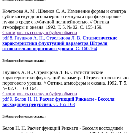
Кочеткова А. М., Шленов С. А. Изменение формы и спектра
субпикосекундного лазерного импульса при фокусировке
пучка в среде с кубичной нелинейностью. // Оптика
атмосферы и океана. 1992. Т. 5. № 02. С. 155-159.
Скопировать ссылку в буфер обмена
pdf
8. Глушков А. Н., Стрельцова Л. В.
Статистические
характеристики флуктуаций параметра Штреля
относительно порогового уровня
. С. 160-164
Библиографическая ссылка:
Глушков А. Н., Стрельцова Л. В. Статистические
характеристики флуктуаций параметра Штреля относительно
порогового уровня. // Оптика атмосферы и океана. 1992. Т. 5.
№ 02. С. 160-164.
Скопировать ссылку в буфер обмена
pdf
9. Белов Н. Н.
Расчет функций Риккати - Бесселя
восходящей рекурсией
. С. 165-168
Библиографическая ссылка:
Белов Н. Н. Расчет функций Риккати - Бесселя восходящей