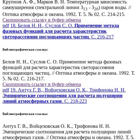
Крупнов А. Ф., Марков В. Н. Температурная зависимость
самоуширения спектральной линии 3
- 3
) паров воды. //
13
20
Оптика атмосферы и океана. 1992. Т. 5. № 02. С. 214-215.
Скопировать ссылку в буфер обмена
pdf
18. Белов Н. Н., Суслов С. О.
Применение метода
фазовых функций для расчета характеристик
светорассеяния поглощающих частиц
. С. 216-217
Библиографическая ссылка:
Белов Н. Н., Суслов С. О. Применение метода фазовых
функций для расчета характеристик светорассеяния
поглощающих частиц. // Оптика атмосферы и океана. 1992. Т.
5. № 02. С. 216-217.
Скопировать ссылку в буфер обмена
pdf
19. Антух Г. В., Войцеховская О. К., Трифонова Н. Н.
Эмпирические соотношения для расчета полуширин
линий атмосферных газов
. С. 218-223
Библиографическая ссылка:
Антух Г. В., Войцеховская О. К., Трифонова Н. Н.
Эмпирические соотношения для расчета полуширин линий
атмосферных газов. // Оптика атмосферы и океана. 1992. Т. 5.