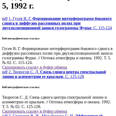
5, 1992 г.
pdf
1. Гусев В. Г.
Формирование интерферограмм бокового
сдвига в диффузно рассеянных полях при
двухэкспозиционной записи голограммы Фурье
. С. 115-124
Библиографическая ссылка:
Гусев В. Г. Формирование интерферограмм бокового сдвига в
диффузно рассеянных полях при двухэкспозиционной записи
голограммы Фурье. // Оптика атмосферы и океана. 1992. Т. 5.
№ 02. С. 115-124.
Скопировать ссылку в буфер обмена
pdf
2. Творогов С. Д.
Связь сдвига центра спектральной
линии и асимметрии ее крыльев
. С. 125-128
Библиографическая ссылка:
Творогов С. Д. Связь сдвига центра спектральной линии и
асимметрии ее крыльев. // Оптика атмосферы и океана. 1992.
Т. 5. № 02. С. 125-128.
Скопировать ссылку в буфер обмена
pdf
3. Стариков В. И., Михайленко С. Н.
Эффективный