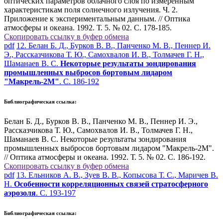
оптических параметров облачного слоя по измеренным
характеристикам поля солнечного излучения. Ч. 2.
Приложение к экспериментальным данным. // Оптика
атмосферы и океана. 1992. Т. 5. № 02. С. 178-185.
Скопировать ссылку в буфер обмена
pdf
12. Белан Б. Д., Бурков В. В., Панченко М. В., Пеннер И.
Э., Рассказчикова Т. Ю., Самохвалов И. В., Толмачев Г. Н.,
Шаманаев В. С.
Некоторые результаты зондирования
промышленных выбросов бортовым лидаром
"Макрель-2М"
. С. 186-192
Библиографическая ссылка:
Белан Б. Д., Бурков В. В., Панченко М. В., Пеннер И. Э.,
Рассказчикова Т. Ю., Самохвалов И. В., Толмачев Г. Н.,
Шаманаев В. С. Некоторые результаты зондирования
промышленных выбросов бортовым лидаром "Макрель-2М".
// Оптика атмосферы и океана. 1992. Т. 5. № 02. С. 186-192.
Скопировать ссылку в буфер обмена
pdf
13. Ельников А. В., Зуев В. В., Копысова Т. С., Маричев В.
Н.
Особенности корреляционных связей стратосферного
аэрозоля
. С. 193-197
Библиографическая ссылка: