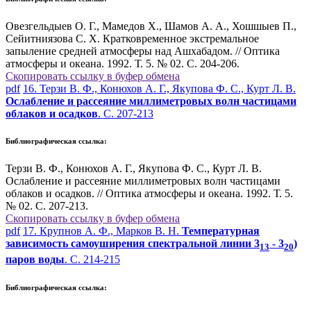
Овезгельдыев О. Г., Мамедов Х., Шамов А. А., Хошшыев П.,
Сейитниязова С. Х. Кратковременное экстремальное
запыление средней атмосферы над Ашхабадом. // Оптика
атмосферы и океана. 1992. Т. 5. № 02. С. 204-206.
Скопировать ссылку в буфер обмена
pdf
16. Терзи В. Ф., Конюхов А. Г., Якупова Ф. С., Курт Л. В.
Ослабление и рассеяние миллиметровых волн частицами
облаков и осадков
. С. 207-213
Библиографическая ссылка:
Терзи В. Ф., Конюхов А. Г., Якупова Ф. С., Курт Л. В.
Ослабление и рассеяние миллиметровых волн частицами
облаков и осадков. // Оптика атмосферы и океана. 1992. Т. 5.
№ 02. С. 207-213.
Скопировать ссылку в буфер обмена
pdf
17. Крупнов А. Ф., Марков В. Н.
Температурная
зависимость самоуширения спектральной линии 3
- 3
)
13
20
паров воды
. С. 214-215
Библиографическая ссылка: