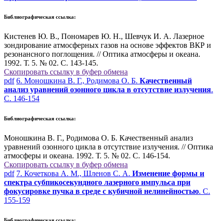
Библиографическая ссылка:
Кистенев Ю. В., Пономарев Ю. Н., Шевчук И. А. Лазерное
зондирование атмосферных газов на основе эффектов ВКР и
резонансного поглощения. // Оптика атмосферы и океана.
1992. Т. 5. № 02. С. 143-145.
Скопировать ссылку в буфер обмена
pdf
6. Моношкина В. Г., Родимова О. Б.
Качественный
анализ уравнений озонного цикла в отсутствие излучения
.
С. 146-154
Библиографическая ссылка:
Моношкина В. Г., Родимова О. Б. Качественный анализ
уравнений озонного цикла в отсутствие излучения. // Оптика
атмосферы и океана. 1992. Т. 5. № 02. С. 146-154.
Скопировать ссылку в буфер обмена
pdf
7. Кочеткова А. М., Шленов С. А.
Изменение формы и
спектра субпикосекундного лазерного импульса при
фокусировке пучка в среде с кубичной нелинейностью
. С.
155-159
Библиографическая ссылка: