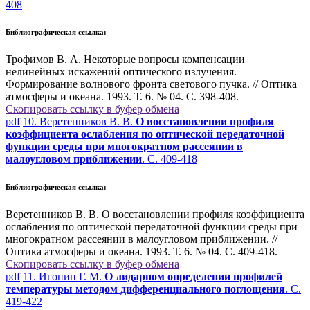
408
Библиографическая ссылка:
Трофимов В. А. Некоторые вопросы компенсации
нелинейных искажений оптического излучения.
Формирование волнового фронта светового пучка. // Оптика
атмосферы и океана. 1993. Т. 6. № 04. С. 398-408.
Скопировать ссылку в буфер обмена
pdf
10. Веретенников В. В.
О восстановлении профиля
коэффициента ослабления по оптической передаточной
функции среды при многократном рассеянии в
малоугловом приближении
. С. 409-418
Библиографическая ссылка:
Веретенников В. В. О восстановлении профиля коэффициента
ослабления по оптической передаточной функции среды при
многократном рассеянии в малоугловом приближении. //
Оптика атмосферы и океана. 1993. Т. 6. № 04. С. 409-418.
Скопировать ссылку в буфер обмена
pdf
11. Игонин Г. М.
О лидарном определении профилей
температуры методом дифференциального поглощения
. С.
419-422