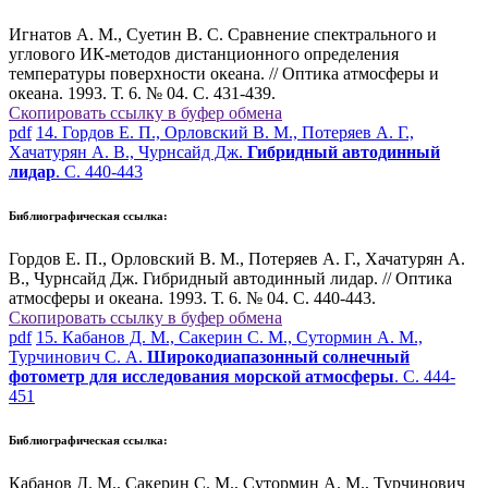
Игнатов А. М., Суетин В. С. Сравнение спектрального и
углового ИК-методов дистанционного определения
температуры поверхности океана. // Оптика атмосферы и
океана. 1993. Т. 6. № 04. С. 431-439.
Скопировать ссылку в буфер обмена
pdf
14. Гордов Е. П., Орловский В. М., Потеряев А. Г.,
Хачатурян А. В., Чурнсайд Дж.
Гибридный автодинный
лидар
. С. 440-443
Библиографическая ссылка:
Гордов Е. П., Орловский В. М., Потеряев А. Г., Хачатурян А.
В., Чурнсайд Дж. Гибридный автодинный лидар. // Оптика
атмосферы и океана. 1993. Т. 6. № 04. С. 440-443.
Скопировать ссылку в буфер обмена
pdf
15. Кабанов Д. М., Сакерин С. М., Сутормин А. М.,
Турчинович С. А.
Широкодиапазонный солнечный
фотометр для исследования морской атмосферы
. С. 444-
451
Библиографическая ссылка:
Кабанов Д. М., Сакерин С. М., Сутормин А. М., Турчинович