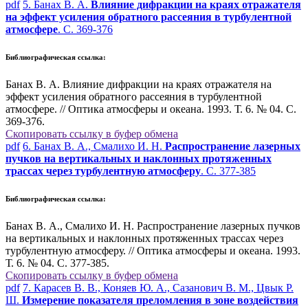
pdf
5. Банах В. А.
Влияние дифракции на краях отражателя
на эффект усиления обратного рассеяния в турбулентной
атмосфере
. С. 369-376
Библиографическая ссылка:
Банах В. А. Влияние дифракции на краях отражателя на
эффект усиления обратного рассеяния в турбулентной
атмосфере. // Оптика атмосферы и океана. 1993. Т. 6. № 04. С.
369-376.
Скопировать ссылку в буфер обмена
pdf
6. Банах В. А., Смалихо И. Н.
Распространение лазерных
пучков на вертикальных и наклонных протяженных
трассах через турбулентную атмосферу
. С. 377-385
Библиографическая ссылка:
Банах В. А., Смалихо И. Н. Распространение лазерных пучков
на вертикальных и наклонных протяженных трассах через
турбулентную атмосферу. // Оптика атмосферы и океана. 1993.
Т. 6. № 04. С. 377-385.
Скопировать ссылку в буфер обмена
pdf
7. Карасев В. В., Коняев Ю. А., Сазанович В. М., Цвык Р.
Ш.
Измерение показателя преломления в зоне воздействия