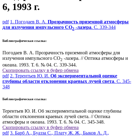
6, 1993 г.
pdf
1. Погодаев В. А.
Прозрачность приземной атмосферы
для излучения импульсного СО
-лазера
. С. 339-344
2
Библиографическая ссылка:
Погодаев В. А. Прозрачность приземной атмосферы для
излучения импульсного СО
-лазера. // Оптика атмосферы и
2
океана. 1993. Т. 6. № 04. С. 339-344.
Скопировать ссылку в буфер обмена
pdf
2. Терентьев Ю. И.
Об экспериментальной оценке
глубины области отклонения краевых лучей света
. С. 345-
348
Библиографическая ссылка:
Терентьев Ю. И. Об экспериментальной оценке глубины
области отклонения краевых лучей света. // Оптика
атмосферы и океана. 1993. Т. 6. № 04. С. 345-348.
Скопировать ссылку в буфер обмена
pdf
3. Барб А., Буазза С., Плату Ж. Ж., Быков А. Д.,