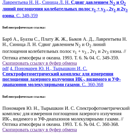
Лаврентьева Н. Н., Синица Л. Н.
Сдвиг давлением N
и О
2
2
линий поглощения колебательных полос ν
+ v
, 2v
и 2v
1
3
1
3
озона
. С. 349-359
Библиографическая ссылка:
Барб А., Буазза С., Плату Ж. Ж., Быков А. Д., Лаврентьева Н.
Н., Синица Л. Н. Сдвиг давлением N
и О
линий
2
2
поглощения колебательных полос ν
+ v
, 2v
и 2v
озона. //
1
3
1
3
Оптика атмосферы и океана. 1993. Т. 6. № 04. С. 349-359.
Скопировать ссылку в буфер обмена
pdf
4. Пономарев Ю. Н., Тырышкин И. С.
Спектрофотометрический комплекс для измерения
поглощения лазерного излучения ИК-, видимого и УФ-
диапазонов молекулярными газами
. С. 360-368
Библиографическая ссылка:
Пономарев Ю. Н., Тырышкин И. С. Спектрофотометрический
комплекс для измерения поглощения лазерного излучения
ИК-, видимого и УФ-диапазонов молекулярными газами. //
Оптика атмосферы и океана. 1993. Т. 6. № 04. С. 360-368.
Скопировать ссылку в буфер обмена