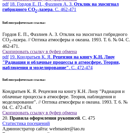
pdf
18. Гордов Е. П., Фазлиев А. З.
Отклик на эхосигнал
гибридного СО
-лазера
. С. 462-471
2
Библиографическая ссылка:
Гордов Е. П., Фазлиев А. З. Отклик на эхосигнал гибридного
СО
-лазера. // Оптика атмосферы и океана. 1993. Т. 6. № 04. С.
2
462-471.
Скопировать ссылку в буфер обмена
pdf
19. Кондратьев К. Я.
Рецензия на книгу К.Н. Лиоу
"Радиация и облачные процессы в атмосфере. Теория,
наблюдения и моделирование"
. С. 472-474
Библиографическая ссылка:
Кондратьев К. Я. Рецензия на книгу К.Н. Лиоу "Радиация и
облачные процессы в атмосфере. Теория, наблюдения и
моделирование". // Оптика атмосферы и океана. 1993. Т. 6. №
04. С. 472-474.
Скопировать ссылку в буфер обмена
20.
Правила оформления рукописей
. С. 475
Статистика посещений
Администратор сайта: webmaster@iao.ru