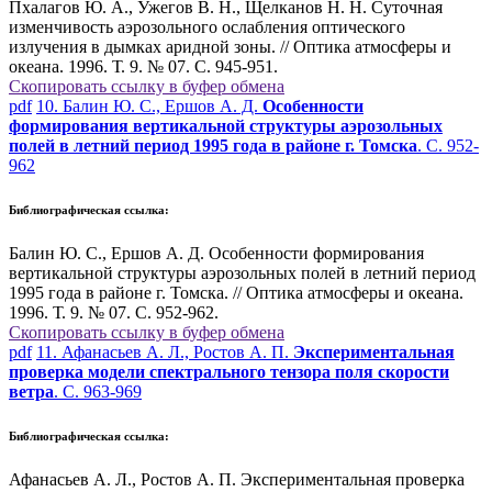
Пхалагов Ю. А., Ужегов В. Н., Щелканов Н. Н. Суточная
изменчивость аэрозольного ослабления оптического
излучения в дымках аридной зоны. // Оптика атмосферы и
океана. 1996. Т. 9. № 07. С. 945-951.
Скопировать ссылку в буфер обмена
pdf
10. Балин Ю. С., Ершов А. Д.
Особенности
формирования вертикальной структуры аэрозольных
полей в летний период 1995 года в районе г. Томска
. С. 952-
962
Библиографическая ссылка:
Балин Ю. С., Ершов А. Д. Особенности формирования
вертикальной структуры аэрозольных полей в летний период
1995 года в районе г. Томска. // Оптика атмосферы и океана.
1996. Т. 9. № 07. С. 952-962.
Скопировать ссылку в буфер обмена
pdf
11. Афанасьев А. Л., Ростов А. П.
Экспериментальная
проверка модели спектрального тензора поля скорости
ветра
. С. 963-969
Библиографическая ссылка:
Афанасьев А. Л., Ростов А. П. Экспериментальная проверка