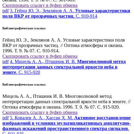
Скопировать ссылку в буфер обмена
pdf
3. Гейнц Ю. Э., Землянов А. А.
Угловые характеристики
поля ВКР от прозрачных частиц
. С. 910-914
Библиографическая ссылка:
Гейнц Ю. Э., Землянов А. А. Угловые характеристики поля
ВКР от прозрачных частиц. // Оптика атмосферы и океана.
1996. Т. 9. № 07. С. 910-914.
Скопировать ссылку в буфер обмена
pdf
4. Мицель А. А., Пташник И. В.
Многоволновой метод
интерпретации данных спектральной яркости неба в
зените
. С. 915-920
Библиографическая ссылка:
Мицель А. А., Пташник И. В. Многоволновой метод
интерпретации данных спектральной яркости неба в зените. //
Оптика атмосферы и океана. 1996. Т. 9. № 07. С. 915-920.
Скопировать ссылку в буфер обмена
pdf
5. Ковалев А. А., Хассан Х. М.
Активное восстановление
изображений в условиях мультипликативных амплитудно-
фазовых искажений пространственного спектра сигналов
.
С. 921-925