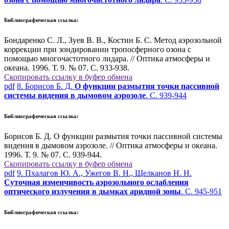
Библиографическая ссылка:
Бондаренко С. Л., Зуев В. В., Костин Б. С. Метод аэрозольной
коррекции при зондировании тропосферного озона с
помощью многочастотного лидара. // Оптика атмосферы и
океана. 1996. Т. 9. № 07. С. 933-938.
Скопировать ссылку в буфер обмена
pdf
8. Борисов Б. Д.
О функции размытия точки пассивной
системы видения в дымовом аэрозоле
. С. 939-944
Библиографическая ссылка:
Борисов Б. Д. О функции размытия точки пассивной системы
видения в дымовом аэрозоле. // Оптика атмосферы и океана.
1996. Т. 9. № 07. С. 939-944.
Скопировать ссылку в буфер обмена
pdf
9. Пхалагов Ю. А., Ужегов В. Н., Щелканов Н. Н.
Суточная изменчивость аэрозольного ослабления
оптического излучения в дымках аридной зоны
. С. 945-951
Библиографическая ссылка: