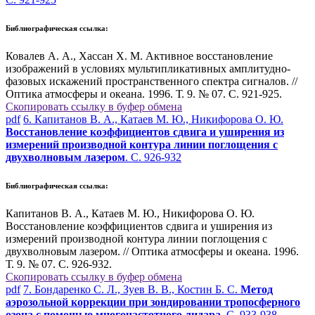
Библиографическая ссылка:
Ковалев А. А., Хассан Х. М. Активное восстановление
изображений в условиях мультипликативных амплитудно-
фазовых искажений пространственного спектра сигналов. //
Оптика атмосферы и океана. 1996. Т. 9. № 07. С. 921-925.
Скопировать ссылку в буфер обмена
pdf
6. Капитанов В. А., Катаев М. Ю., Никифорова О. Ю.
Восстановление коэффициентов сдвига и уширения из
измерений производной контура линии поглощения с
двухволновым лазером
. С. 926-932
Библиографическая ссылка:
Капитанов В. А., Катаев М. Ю., Никифорова О. Ю.
Восстановление коэффициентов сдвига и уширения из
измерений производной контура линии поглощения с
двухволновым лазером. // Оптика атмосферы и океана. 1996.
Т. 9. № 07. С. 926-932.
Скопировать ссылку в буфер обмена
pdf
7. Бондаренко С. Л., Зуев В. В., Костин Б. С.
Метод
аэрозольной коррекции при зондировании тропосферного
озона с помощью многочастотного лидара
. С. 933-938