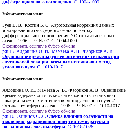
дифференциального поглощения
. С. 1004-1009
Библиографическая ссылка:
Зуев В. В., Костин Б. С. Аэрозольная коррекция данных
зондирования атмосферного озона по методу
дифференциального поглощения. // Оптика атмосферы и
океана. 1996. Т. 9. № 07. С. 1004-1009.
Скопировать ссылку в буфер обмена
pdf
15. Алдошина О. И., Мамаева А. В., Фабриков А. В.
Оценивание времен задержек оптических сигналов при
спутниковой локации наземных источников: метод
условного нуля
. С. 1010-1017
Библиографическая ссылка:
Алдошина О. И., Мамаева А. В., Фабриков А. В. Оценивание
времен задержек оптических сигналов при спутниковой
локации наземных источников: метод условного нуля. //
Оптика атмосферы и океана. 1996. Т. 9. № 07. С. 1010-1017.
Скопировать ссылку в буфер обмена
pdf
16. Одинцов С. Л.
Оценка влияния облачности на
эволюцию радиационной инверсии температуры в
пограничном слое атмосферы
. С. 1018-1026