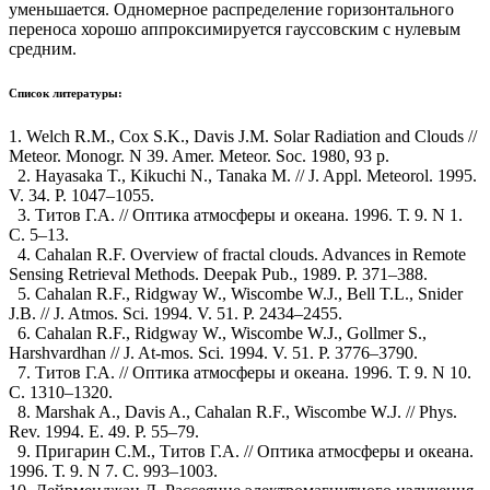
уменьшается. Одномерное распределение горизонтального
переноса хорошо аппроксимируется гауссовским с нулевым
средним.
Список литературы:
1. Welch R.M., Cox S.K., Davis J.M. Solar Radiation and Clouds //
Meteor. Monogr. N 39. Amer. Meteor. Soc. 1980, 93 p.
2. Hayasaka T., Kikuchi N., Tanaka M. // J. Appl. Meteorol. 1995.
V. 34. P. 1047–1055.
3. Титов Г.А. // Оптика атмосферы и океана. 1996. Т. 9. N 1.
С. 5–13.
4. Cahalan R.F. Overview of fractal clouds. Advances in Remote
Sensing Retrieval Methods. Deepak Pub., 1989. P. 371–388.
5. Cahalan R.F., Ridgway W., Wiscombe W.J., Bell T.L., Snider
J.B. // J. Atmos. Sci. 1994. V. 51. P. 2434–2455.
6. Cahalan R.F., Ridgway W., Wiscombe W.J., Gollmer S.,
Harshvardhan // J. At-mos. Sci. 1994. V. 51. P. 3776–3790.
7. Титов Г.А. // Оптика атмосферы и океана. 1996. Т. 9. N 10.
С. 1310–1320.
8. Marshak A., Davis A., Cahalan R.F., Wiscombe W.J. // Phys.
Rev. 1994. E. 49. P. 55–79.
9. Пригарин C.М., Титов Г.А. // Оптика атмосферы и океана.
1996. Т. 9. N 7. С. 993–1003.