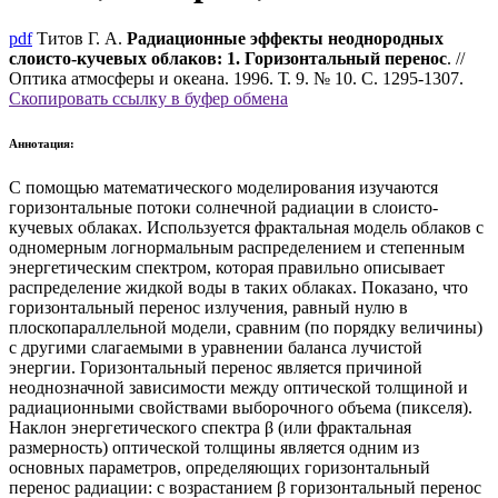
pdf
Титов Г. А.
Радиационные эффекты неоднородных
слоисто-кучевых облаков: 1. Горизонтальный перенос
. //
Оптика атмосферы и океана. 1996. Т. 9. № 10. С. 1295-1307.
Скопировать ссылку в буфер обмена
Аннотация:
С помощью математического моделирования изучаются
горизонтальные потоки солнечной радиации в слоисто-
кучевых облаках. Используется фрактальная модель облаков с
одномерным логнормальным распределением и степенным
энергетическим спектром, которая правильно описывает
распределение жидкой воды в таких облаках. Показано, что
горизонтальный перенос излучения, равный нулю в
плоскопараллельной модели, сравним (по порядку величины)
с другими слагаемыми в уравнении баланса лучистой
энергии. Горизонтальный перенос является причиной
неоднозначной зависимости между оптической толщиной и
радиационными свойствами выборочного объема (пикселя).
Наклон энергетического спектра β (или фрактальная
размерность) оптической толщины является одним из
основных параметров, определяющих горизонтальный
перенос радиации: с возрастанием β горизонтальный перенос