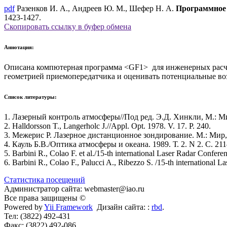
pdf
Разенков И. А., Андреев Ю. М., Шефер Н. А.
Программное 
1423-1427.
Скопировать ссылку в буфер обмена
Аннотация:
Описана компютерная программа <GF1> для инженерных расче
геометрией приемопередатчика и оценивать потенциальные воз
Список литературы:
1. Лазерный контроль атмосферы//Под ред. Э.Д. Хинкли, М.: Ми
2. Halldorsson T., Langerholc J.//Appl. Opt. 1978. V. 17. P. 240.
3. Межерис Р. Лазерное дистанционное зондирование. М.: Мир, 
4. Кауль Б.В./Оптика атмосферы и океана. 1989. Т. 2. N 2. С. 21
5. Barbini R., Colao F. et al./15-th international Laser Radar Conf
6. Barbini R., Colao F., Palucci A., Ribezzo S. /15-th internationa
Статистика посещений
Администратор сайта: webmaster@iao.ru
Все права защищены ©
Powered by
Yii Framework
Дизайн сайта: :
rbd
.
Тел: (3822) 492-431
Факс: (3822) 492-086