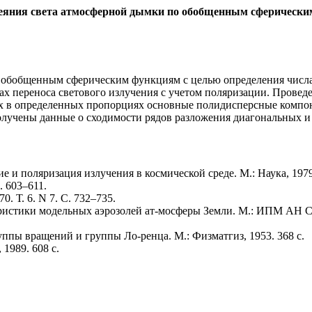
сеяния света атмосферной дымки по обобщенным сферически
 обобщенным сферическим функциям с целью определения числа
чах переноса светового излучения с учетом поляризации. Прове
их в определенных пропорциях основные полидисперсные компо
лучены данные о сходимости рядов разложения диагональных и
е и поляризация излучения в космической среде. М.: Наука, 1979.
. 603–611.
. Т. 6. N 7. С. 732–735.
ристики модельных аэрозолей ат-мосферы Земли. М.: ИПМ АН СС
уппы вращений и группы Ло-ренца. М.: Физматгиз, 1953. 368 c.
1989. 608 с.