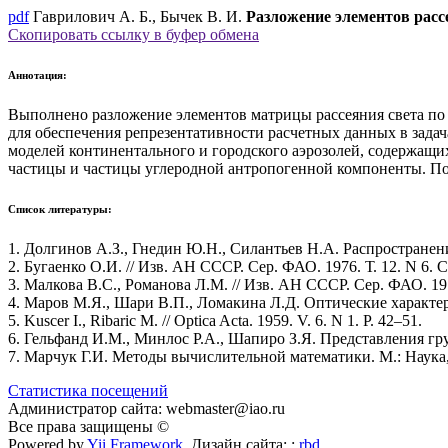
pdf
Гаврилович А. Б., Бычек В. И.
Разложение элементов рас
Скопировать ссылку в буфер обмена
Аннотация:
Выполнено разложение элементов матрицы рассеяния света по
для обеспечения репрезентативности расчетных данных в зада
моделей континентального и городского аэрозолей, содержащ
частицы и частицы углеродной антропогенной компоненты. По
Список литературы:
1. Долгинов А.З., Гнедин Ю.Н., Силантьев Н.А. Распространени
2. Бугаенко О.И. // Изв. АН СССР. Сер. ФАО. 1976. Т. 12. N 6. С
3. Малкова В.С., Романова Л.М. // Изв. АН СССР. Сер. ФАО. 1970
4. Маров М.Я., Шари В.П., Ломакина Л.Д. Оптические характе
5. Kuscer I., Ribaric M. // Optica Acta. 1959. V. 6. N 1. P. 42–51.
6. Гельфанд И.М., Минлос Р.А., Шапиро З.Я. Представления гр
7. Марчук Г.И. Методы вычислительной математики. М.: Наука, 
Статистика посещений
Администратор сайта: webmaster@iao.ru
Все права защищены ©
Powered by
Yii Framework
Дизайн сайта: :
rbd
.