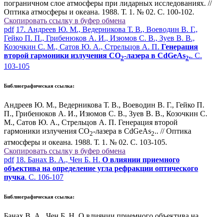
пограничном слое атмосферы при лидарных исследованиях. //
Оптика атмосферы и океана. 1988. Т. 1. № 02. С. 100-102.
Скопировать ссылку в буфер обмена
pdf
17. Андреев Ю. М., Ведерникова Т. В., Воеводин В. Г.,
Гейко П. П., Грибенюков А. И., Изюмов С. В., Зуев В. В.,
Козочкин С. М., Сатов Ю. А., Стрельцов А. П.
Генерация
второй гармоники излучения СО
-лазера в CdGeAs
.
. С.
2
2
103-105
Библиографическая ссылка:
Андреев Ю. М., Ведерникова Т. В., Воеводин В. Г., Гейко П.
П., Грибенюков А. И., Изюмов С. В., Зуев В. В., Козочкин С.
М., Сатов Ю. А., Стрельцов А. П. Генерация второй
гармоники излучения СО
-лазера в CdGeAs
.. // Оптика
2
2
атмосферы и океана. 1988. Т. 1. № 02. С. 103-105.
Скопировать ссылку в буфер обмена
pdf
18. Банах В. А., Чен Б. Н.
О влиянии приемного
объектива на определение угла рефракции оптического
пучка
. С. 106-107
Библиографическая ссылка:
Банах В. А., Чен Б. Н. О влиянии приемного объектива на