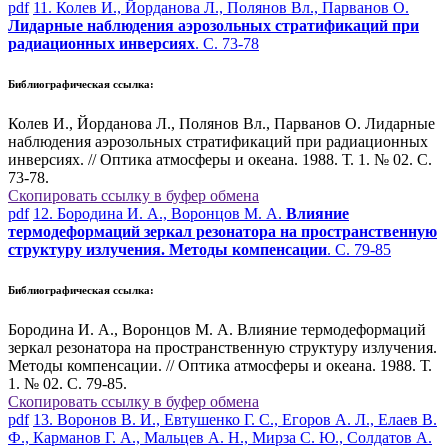
pdf
11. Колев И., Йорданова Л., Полянов Вл., Парванов О.
Лидарные наблюдения аэрозольных стратификаций при
радиационных инверсиях
. С. 73-78
Библиографическая ссылка:
Колев И., Йорданова Л., Полянов Вл., Парванов О. Лидарные
наблюдения аэрозольных стратификаций при радиационных
инверсиях. // Оптика атмосферы и океана. 1988. Т. 1. № 02. С.
73-78.
Скопировать ссылку в буфер обмена
pdf
12. Бородина И. А., Воронцов М. А.
Влияние
термодеформаций зеркал резонатора на пространственную
структуру излучения. Методы компенсации
. С. 79-85
Библиографическая ссылка:
Бородина И. А., Воронцов М. А. Влияние термодеформаций
зеркал резонатора на пространственную структуру излучения.
Методы компенсации. // Оптика атмосферы и океана. 1988. Т.
1. № 02. С. 79-85.
Скопировать ссылку в буфер обмена
pdf
13. Воронов В. И., Евтушенко Г. С., Егоров А. Л., Елаев В.
Ф., Карманов Г. А., Мальцев А. Н., Мирза С. Ю., Солдатов А.