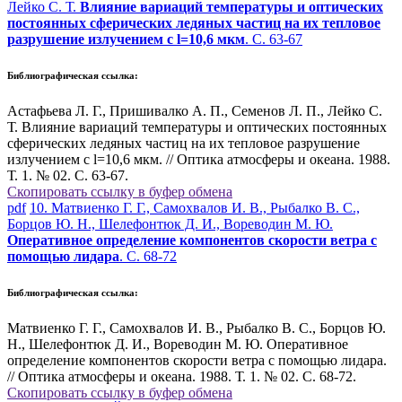
Лейко С. Т.
Влияние вариаций температуры и оптических
постоянных сферических ледяных частиц на их тепловое
разрушение излучением с
l
=10,6 мкм
. С. 63-67
Библиографическая ссылка:
Астафьева Л. Г., Пришивалко А. П., Семенов Л. П., Лейко С.
Т. Влияние вариаций температуры и оптических постоянных
сферических ледяных частиц на их тепловое разрушение
излучением с
l
=10,6 мкм. // Оптика атмосферы и океана. 1988.
Т. 1. № 02. С. 63-67.
Скопировать ссылку в буфер обмена
pdf
10. Матвиенко Г. Г., Самохвалов И. В., Рыбалко В. С.,
Борцов Ю. Н., Шелефонтюк Д. И., Вореводин М. Ю.
Оперативное определение компонентов скорости ветра с
помощью лидара
. С. 68-72
Библиографическая ссылка:
Матвиенко Г. Г., Самохвалов И. В., Рыбалко В. С., Борцов Ю.
Н., Шелефонтюк Д. И., Вореводин М. Ю. Оперативное
определение компонентов скорости ветра с помощью лидара.
// Оптика атмосферы и океана. 1988. Т. 1. № 02. С. 68-72.
Скопировать ссылку в буфер обмена