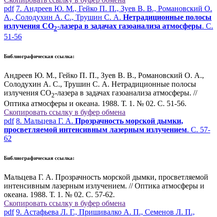
pdf
7. Андреев Ю. М., Гейко П. П., Зуев В. В., Романовский О.
А., Солодухин А. С., Трушин С. А.
Нетрадиционные полосы
излучения CО
-лазера в задачах газоанализа атмосферы
. С.
2
51-56
Библиографическая ссылка:
Андреев Ю. М., Гейко П. П., Зуев В. В., Романовский О. А.,
Солодухин А. С., Трушин С. А. Нетрадиционные полосы
излучения CО
-лазера в задачах газоанализа атмосферы. //
2
Оптика атмосферы и океана. 1988. Т. 1. № 02. С. 51-56.
Скопировать ссылку в буфер обмена
pdf
8. Мальцева Г. А.
Прозрачность морской дымки,
просветляемой интенсивным лазерным излучением
. С. 57-
62
Библиографическая ссылка:
Мальцева Г. А. Прозрачность морской дымки, просветляемой
интенсивным лазерным излучением. // Оптика атмосферы и
океана. 1988. Т. 1. № 02. С. 57-62.
Скопировать ссылку в буфер обмена
pdf
9. Астафьева Л. Г., Пришивалко А. П., Семенов Л. П.,