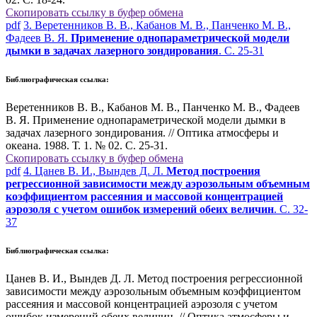
Скопировать ссылку в буфер обмена
pdf
3. Веретенников В. В., Кабанов М. В., Панченко М. В.,
Фадеев В. Я.
Применение однопараметрической модели
дымки в задачах лазерного зондирования
. С. 25-31
Библиографическая ссылка:
Веретенников В. В., Кабанов М. В., Панченко М. В., Фадеев
В. Я. Применение однопараметрической модели дымки в
задачах лазерного зондирования. // Оптика атмосферы и
океана. 1988. Т. 1. № 02. С. 25-31.
Скопировать ссылку в буфер обмена
pdf
4. Цанев В. И., Вындев Д. Л.
Метод построения
регрессионной зависимости между аэрозольным объемным
коэффициентом рассеяния и массовой концентрацией
аэрозоля с учетом ошибок измерений обеих величин
. С. 32-
37
Библиографическая ссылка:
Цанев В. И., Вындев Д. Л. Метод построения регрессионной
зависимости между аэрозольным объемным коэффициентом
рассеяния и массовой концентрацией аэрозоля с учетом
ошибок измерений обеих величин. // Оптика атмосферы и