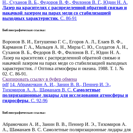
Н., Суханов В. Б., Федоров В. Ф., Филонов В. Г., Юдин Н. А.
Лазер на красителях с распределенной обратной связью и
накачкой лазером на парах меди со стабилизацией
выходных характеристик
. С. 86-91
Библиографическая ссылка:
Воронов В. И., Евтушенко Г. С., Егоров А. Л., Елаев В. Ф.,
Карманов Г. А., Мальцев А. Н., Мирза С. Ю., Солдатов А. Н.,
Суханов В. Б., Федоров В. Ф., Филонов В. Г., Юдин Н. А.
Лазер на красителях с распределенной обратной связью и
накачкой лазером на парах меди со стабилизацией выходных
характеристик. // Оптика атмосферы и океана. 1988. Т. 1. №
02. С. 86-91.
Скопировать ссылку в буфер обмена
pdf
14. Абрамочкин А. И., Занин В. В., Пеннер И. Э.,
Тихомиров А. А., Шаманаев В. С.
Самолетные
поляризационные лидары для исследования атмосферы и
гидросферы
. С. 92-96
Библиографическая ссылка:
Абрамочкин А. И., Занин В. В., Пеннер И. Э., Тихомиров А.
А., Шаманаев В. С. Самолетные поляризационные лидары для