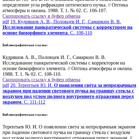
определение угла рефракции оптического пучка. // Оптика
атмосферы и океана. 1988. Т. 1. № 02. С. 106-107.
Скопировать ссылку в буфер обмена
pdf
19. Кудряшов А. В., Половцев И. Г., Самаркин В. В.
Исследование панкратической системы с корректором на
основе биморфного элемента
. С. 108-110
Библиографическая ссылка:
Кудряшов А. В., Половцев И. Г., Самаркин В. В.
Исследование панкратической системы с корректором на
основе биморфного элемента. // Оптика атмосферы и океана.
1988. Т. 1. № 02. С. 108-110.
Скопировать ссылку в буфер обмена
pdf
20. Терентьев Ю. И.
О появлении света за непрозрачным
экраном при падении светового пучка на границу стекла с
воздухом под углом полного внутреннего отражения перед
экраном
. С. 111-112
Библиографическая ссылка:
Терентьев Ю. И. О появлении света за непрозрачным экраном
при падении светового пучка на границу стекла с воздухом
под углом полного внутреннего отражения перед экраном. //