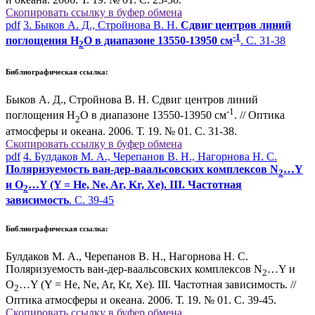
Скопировать ссылку в буфер обмена
pdf
3. Быков А. Д., Стройнова В. Н.
Сдвиг центров линий
-1
поглощения Н
О в диапазоне 13550-13950 см
. С. 31-38
2
Библиографическая ссылка:
Быков А. Д., Стройнова В. Н. Сдвиг центров линий
-1
поглощения Н
О в диапазоне 13550-13950 см
. // Оптика
2
атмосферы и океана. 2006. Т. 19. № 01. С. 31-38.
Скопировать ссылку в буфер обмена
pdf
4. Булдаков М. А., Черепанов В. Н., Нагорнова Н. С.
Поляризуемость ван-дер-ваальсовских комплексов N
…Y
2
и O
…Y (Y = He, Ne, Ar, Kr, Xe). III. Частотная
2
зависимость
. С. 39-45
Библиографическая ссылка:
Булдаков М. А., Черепанов В. Н., Нагорнова Н. С.
Поляризуемость ван-дер-ваальсовских комплексов N
…Y и
2
O
…Y (Y = He, Ne, Ar, Kr, Xe). III. Частотная зависимость. //
2
Оптика атмосферы и океана. 2006. Т. 19. № 01. С. 39-45.
Скопировать ссылку в буфер обмена