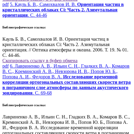
pdf
5. Кауль Б. В., Самохвалов И. В.
Ориентация частиц в
кристаллических облаках Ci: Часть 2. Азимутальная
ориентация
. С. 44-46
Библиографическая ссылка:
Кауль Б. В., Самохвалов И. В. Ориентация частиц в
кристаллических облаках Ci: Часть 2. Азимутальная
ориентация. // Оптика атмосферы и океана. 2006. Т. 19. № 01.
С. 44-46.
Скопировать ссылку в буфер обмена
pdf
6. Лавриненко А. В., Ильин С. Н., Гладких В. А., Комаров
В. С., Креминский А. В., Невзорова И. В., Попов Ю. Б.,
Попова А. И., Федоров В. А.
Исследование временной
корреляции ортогональных составляющих скорости ветра
в пограничном слое атмосферы по данным акустического
зондирования
. С. 69-68
Библиографическая ссылка:
Лавриненко А. В., Ильин С. Н., Гладких В. А., Комаров В. С.,
Креминский А. В., Невзорова И. В., Попов Ю. Б., Попова А.
И., Федоров В. А. Исследование временной корреляции
ортогональных составляющих скорости ветра в пограничном