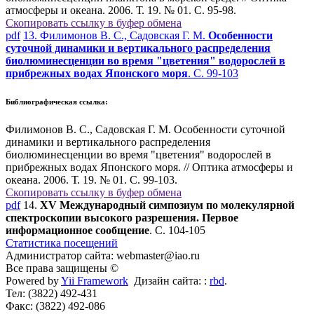
атмосферы и океана. 2006. Т. 19. № 01. С. 95-98.
Скопировать ссылку в буфер обмена
pdf
13. Филимонов В. С., Садовская Г. М.
Особенности
суточной динамики и вертикального распределения
биолюминесценции во время "цветения" водорослей в
прибрежных водах Японского моря
. С. 99-103
Библиографическая ссылка:
Филимонов В. С., Садовская Г. М. Особенности суточной
динамики и вертикального распределения
биолюминесценции во время "цветения" водорослей в
прибрежных водах Японского моря. // Оптика атмосферы и
океана. 2006. Т. 19. № 01. С. 99-103.
Скопировать ссылку в буфер обмена
pdf
14.
XV Международный симпозиум по молекулярной
спектроскопии высокого разрешения. Первое
информационное сообщение
. С. 104-105
Статистика посещений
Администратор сайта: webmaster@iao.ru
Все права защищены ©
Powered by
Yii Framework
Дизайн сайта: :
rbd
.
Тел: (3822) 492-431
Факс: (3822) 492-086