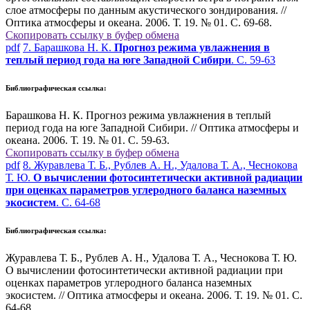
слое атмосферы по данным акустического зондирования. //
Оптика атмосферы и океана. 2006. Т. 19. № 01. С. 69-68.
Скопировать ссылку в буфер обмена
pdf
7. Барашкова Н. К.
Прогноз режима увлажнения в
теплый период года на юге Западной Сибири
. С. 59-63
Библиографическая ссылка:
Барашкова Н. К. Прогноз режима увлажнения в теплый
период года на юге Западной Сибири. // Оптика атмосферы и
океана. 2006. Т. 19. № 01. С. 59-63.
Скопировать ссылку в буфер обмена
pdf
8. Журавлева Т. Б., Рублев А. Н., Удалова Т. А., Чеснокова
Т. Ю.
О вычислении фотосинтетически активной радиации
при оценках параметров углеродного баланса наземных
экосистем
. С. 64-68
Библиографическая ссылка:
Журавлева Т. Б., Рублев А. Н., Удалова Т. А., Чеснокова Т. Ю.
О вычислении фотосинтетически активной радиации при
оценках параметров углеродного баланса наземных
экосистем. // Оптика атмосферы и океана. 2006. Т. 19. № 01. С.
64-68.