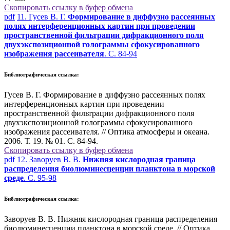
Скопировать ссылку в буфер обмена
pdf
11. Гусев В. Г.
Формирование в диффузно рассеянных
полях интерференционных картин при проведении
пространственной фильтрации дифракционного поля
двухэкспозиционной голограммы сфокусированного
изображения рассеивателя
. С. 84-94
Библиографическая ссылка:
Гусев В. Г. Формирование в диффузно рассеянных полях
интерференционных картин при проведении
пространственной фильтрации дифракционного поля
двухэкспозиционной голограммы сфокусированного
изображения рассеивателя. // Оптика атмосферы и океана.
2006. Т. 19. № 01. С. 84-94.
Скопировать ссылку в буфер обмена
pdf
12. Заворуев В. В.
Нижняя кислородная граница
распределения биолюминесценции планктона в морской
среде
. С. 95-98
Библиографическая ссылка:
Заворуев В. В. Нижняя кислородная граница распределения
биолюминесценции планктона в морской среде. // Оптика