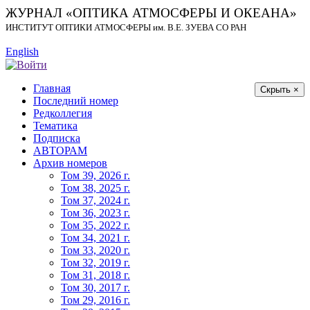
ЖУРНАЛ «ОПТИКА АТМОСФЕРЫ И ОКЕАНА»
ИНСТИТУТ ОПТИКИ АТМОСФЕРЫ
им.
В.Е. ЗУЕВА СО РАН
English
Главная
Скрыть ×
Последний номер
Редколлегия
Тематика
Подписка
АВТОРАМ
Архив номеров
Том 39, 2026 г.
Том 38, 2025 г.
Том 37, 2024 г.
Том 36, 2023 г.
Том 35, 2022 г.
Том 34, 2021 г.
Том 33, 2020 г.
Том 32, 2019 г.
Том 31, 2018 г.
Том 30, 2017 г.
Том 29, 2016 г.