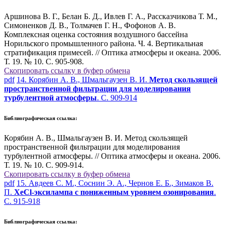
Аршинова В. Г., Белан Б. Д., Ивлев Г. А., Рассказчикова Т. М.,
Симоненков Д. В., Толмачев Г. Н., Фофонов А. В.
Комплексная оценка состояния воздушного бассейна
Норильского промышленного района. Ч. 4. Вертикальная
стратификация примесей. // Оптика атмосферы и океана. 2006.
Т. 19. № 10. С. 905-908.
Скопировать ссылку в буфер обмена
pdf
14. Корябин А. В., Шмальгаузен В. И.
Метод скользящей
пространственной фильтрации для моделирования
турбулентной атмосферы
. С. 909-914
Библиографическая ссылка:
Корябин А. В., Шмальгаузен В. И. Метод скользящей
пространственной фильтрации для моделирования
турбулентной атмосферы. // Оптика атмосферы и океана. 2006.
Т. 19. № 10. С. 909-914.
Скопировать ссылку в буфер обмена
pdf
15. Авдеев С. М., Соснин Э. А., Чернов Е. Б., Зимаков В.
П.
XeCl-эксилампа с пониженным уровнем озонирования
.
С. 915-918
Библиографическая ссылка: