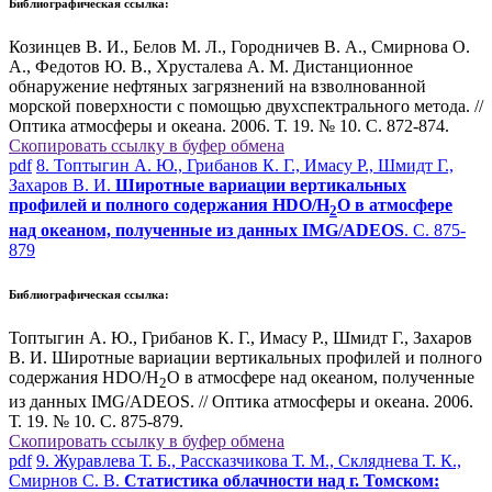
Библиографическая ссылка:
Козинцев В. И., Белов М. Л., Городничев В. А., Смирнова О.
А., Федотов Ю. В., Хрусталева А. М. Дистанционное
обнаружение нефтяных загрязнений на взволнованной
морской поверхности с помощью двухспектрального метода. //
Оптика атмосферы и океана. 2006. Т. 19. № 10. С. 872-874.
Скопировать ссылку в буфер обмена
pdf
8. Топтыгин А. Ю., Грибанов К. Г., Имасу Р., Шмидт Г.,
Захаров В. И.
Широтные вариации вертикальных
профилей и полного содержания HDO/H
O в атмосфере
2
над океаном, полученные из данных IMG/ADEOS
. С. 875-
879
Библиографическая ссылка:
Топтыгин А. Ю., Грибанов К. Г., Имасу Р., Шмидт Г., Захаров
В. И. Широтные вариации вертикальных профилей и полного
содержания HDO/H
O в атмосфере над океаном, полученные
2
из данных IMG/ADEOS. // Оптика атмосферы и океана. 2006.
Т. 19. № 10. С. 875-879.
Скопировать ссылку в буфер обмена
pdf
9. Журавлева Т. Б., Рассказчикова Т. М., Скляднева Т. К.,
Смирнов С. В.
Статистика облачности над г. Томском: