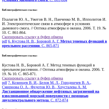
Библиографическая ссылка:
Пхалагов Ю. А., Ужегов В. Н., Панченко М. В., Ипполитов И.
И. Электрооптические связи в атмосфере в условиях
дымового смога. // Оптика атмосферы и океана. 2006. Т. 19. №
10. С. 861-864.
Скопировать ссылку в буфер обмена
pdf
6. Кустова Н. В., Боровой А. Г.
Метод теневых функций в
ореольном рассеянии
. С. 865-871
Библиографическая ссылка:
Кустова Н. В., Боровой А. Г. Метод теневых функций в
ореольном рассеянии. // Оптика атмосферы и океана. 2006. Т.
19. № 10. С. 865-871.
Скопировать ссылку в буфер обмена
pdf
7. Козинцев В. И., Белов М. Л., Городничев В. А.,
Смирнова О. А., Федотов Ю. В., Хрусталева А. М.
Дистанционное обнаружение нефтяных загрязнений на
взволнованной морской поверхности с помощью
двухспектрального метода
. С. 872-874