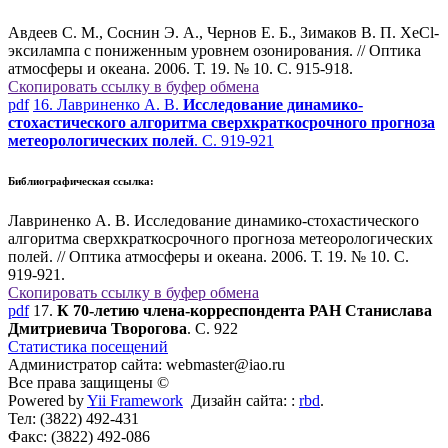
Авдеев С. М., Соснин Э. А., Чернов Е. Б., Зимаков В. П. XeCl-
эксилампа с пониженным уровнем озонирования. // Оптика
атмосферы и океана. 2006. Т. 19. № 10. С. 915-918.
Скопировать ссылку в буфер обмена
pdf
16. Лавриненко А. В.
Исследование динамико-
стохастического алгоритма сверхкраткосрочного прогноза
метеорологических полей
. С. 919-921
Библиографическая ссылка:
Лавриненко А. В. Исследование динамико-стохастического
алгоритма сверхкраткосрочного прогноза метеорологических
полей. // Оптика атмосферы и океана. 2006. Т. 19. № 10. С.
919-921.
Скопировать ссылку в буфер обмена
pdf
17.
К 70-летию члена-корреспондента РАН Станислава
Дмитриевича Творогова
. С. 922
Статистика посещений
Администратор сайта: webmaster@iao.ru
Все права защищены ©
Powered by
Yii Framework
Дизайн сайта: :
rbd
.
Тел: (3822) 492-431
Факс: (3822) 492-086