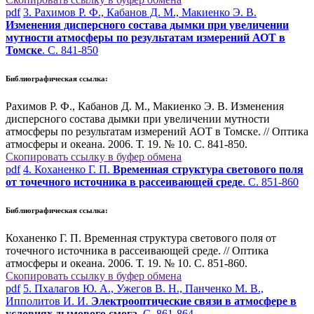
pdf
3. Рахимов Р. Ф., Кабанов Д. М., Макиенко Э. В.
Изменения дисперсного состава дымки при увеличении
мутности атмосферы по результатам измерений АОТ в
Томске
. С. 841-850
Библиографическая ссылка:
Рахимов Р. Ф., Кабанов Д. М., Макиенко Э. В. Изменения
дисперсного состава дымки при увеличении мутности
атмосферы по результатам измерений АОТ в Томске. // Оптика
атмосферы и океана. 2006. Т. 19. № 10. С. 841-850.
Скопировать ссылку в буфер обмена
pdf
4. Коханенко Г. П.
Временная структура светового поля
от точечного источника в рассеивающей среде
. С. 851-860
Библиографическая ссылка:
Коханенко Г. П. Временная структура светового поля от
точечного источника в рассеивающей среде. // Оптика
атмосферы и океана. 2006. Т. 19. № 10. С. 851-860.
Скопировать ссылку в буфер обмена
pdf
5. Пхалагов Ю. А., Ужегов В. Н., Панченко М. В.,
Ипполитов И. И.
Электрооптические связи в атмосфере в
условиях дымового смога
. С. 861-864