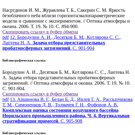
Насртдинов И. М., Журавлева Т. Б., Сакерин С. М. Яркость
безоблачного неба вблизи горизонта:малопараметрические
модели и сравнение с экспериментом. // Оптика атмосферы и
океана. 2006. Т. 19. № 10. С. 894-900.
Скопировать ссылку в буфер обмена
pdf
12. Бородулин А. И., Десятков Б. М., Котлярова С. С.,
Лаптева Н. А.
Задача отбора представительных
пробатмосферных загрязнений
. С. 901-904
Библиографическая ссылка:
Бородулин А. И., Десятков Б. М., Котлярова С. С., Лаптева Н.
А. Задача отбора представительных пробатмосферных
загрязнений. // Оптика атмосферы и океана. 2006. Т. 19. № 10.
С. 901-904.
Скопировать ссылку в буфер обмена
pdf
13. Аршинова В. Г., Белан Б. Д., Ивлев Г. А., Рассказчикова
Т. М., Симоненков Д. В., Толмачев Г. Н., Фофонов А. В.
Комплексная оценка состояния воздушного бассейна
Норильского промышленного района. Ч. 4. Вертикальная
стратификация примесей
. С. 905-908
Библиографическая ссылка: