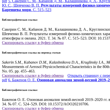
pdf
5. Сакерин С. М., Кабанов Д. М., Калашникова Д. А., Кругл
Ю. С., Шевченко В. П.
Результаты измерений физико-химиче
Баренцева моря
. С. 515–523
Библиографическая ссылка:
Сакерин С. М., Кабанов Д. М., Калашникова Д. А., Круглинский
Шевченко В. П. Результаты измерений физико-химических хара
атмосферы и океана. 2021. Т. 34. № 07. С. 515–523. DOI: 10.1
Скопировать ссылку в буфер обмена
Библиографическая ссылка на перевод статьи:
Sakerin
S.M., Kabanov
D.M., Kalashnikova
D.A., Kruglinsky
I.A., 
Measurements of Aerosol Physicochemical Characteristics in the 80t
No. 05. pp. 455–463
.
Скопировать ссылку в буфер обмена
Открыть страницу с пер
pdf
6. Баженов О. Е.
Озоновая аномалия зимой-весной 2019–2
Библиографическая ссылка:
Баженов О. Е. Озоновая аномалия зимой-весной 2019–2020 гг. 
34. № 07. С. 524–529. DOI: 10.15372/AOO20210706.
Скопировать ссылку в буфер обмена