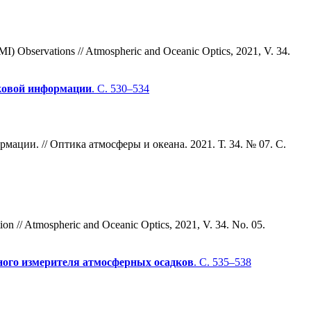
I) Observations // Atmospheric and Oceanic Optics, 2021, V. 34.
ковой информации
. С. 530–534
ции. // Оптика атмосферы и океана. 2021. Т. 34. № 07. С.
ion // Atmospheric and Oceanic Optics, 2021, V. 34. No. 05.
ого измерителя атмосферных осадков
. С. 535–538