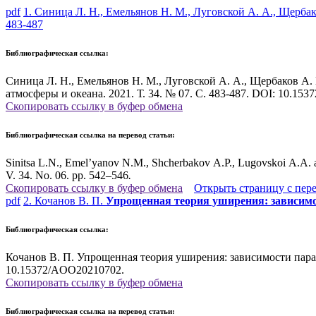
pdf
1. Синица Л. Н., Емельянов Н. М., Луговской А. А., Щерба
483-487
Библиографическая ссылка:
Синица Л. Н., Емельянов Н. М., Луговской А. А., Щербаков А.
атмосферы и океана. 2021. Т. 34. № 07. С. 483-487. DOI: 10.15
Скопировать ссылку в буфер обмена
Библиографическая ссылка на перевод статьи:
Sinitsa L.N., Emel’yanov N.M., Shcherbakov A.P., Lugovskoi A.A. an
V. 34. No. 06. pp. 542–546
.
Скопировать ссылку в буфер обмена
Открыть страницу с пер
pdf
2. Кочанов В. П.
Упрощенная теория уширения: зависимо
Библиографическая ссылка:
Кочанов В. П. Упрощенная теория уширения: зависимости параме
10.15372/AOO20210702.
Скопировать ссылку в буфер обмена
Библиографическая ссылка на перевод статьи: