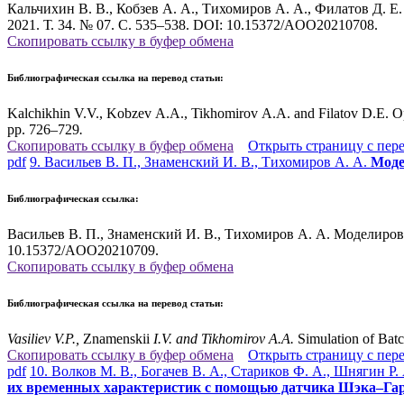
Кальчихин В. В., Кобзев А. А., Тихомиров А. А., Филатов Д. 
2021. Т. 34. № 07. С. 535–538. DOI: 10.15372/AOO20210708.
Скопировать ссылку в буфер обмена
Библиографическая ссылка на перевод статьи:
Kalchikhin V.V., Kobzev A.A., Tikhomirov A.A. and Filatov D.E. Opti
pp. 726–729
.
Скопировать ссылку в буфер обмена
Открыть страницу с пер
pdf
9. Васильев В. П., Знаменский И. В., Тихомиров А. А.
Моде
Библиографическая ссылка:
Васильев В. П., Знаменский И. В., Тихомиров А. А. Моделирова
10.15372/AOO20210709.
Скопировать ссылку в буфер обмена
Библиографическая ссылка на перевод статьи:
Vasiliev
V.P.,
Znamenskii
I.V. and Tikhomirov
A.A.
Simulation of Batc
Скопировать ссылку в буфер обмена
Открыть страницу с пер
pdf
10. Волков М. В., Богачев В. А., Стариков Ф. А., Шнягин Р.
их временных характеристик с помощью датчика Шэка–Га