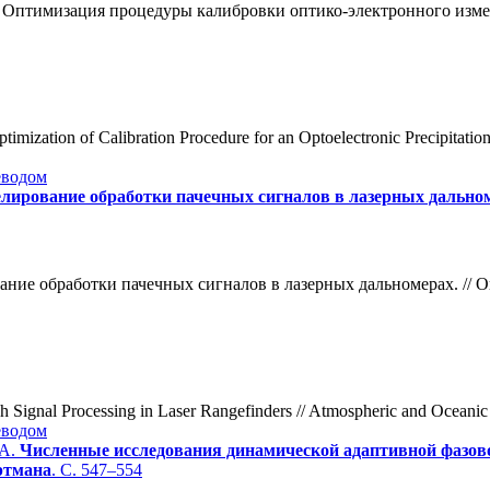
Е. Оптимизация процедуры калибровки оптико-электронного изме
mization of Calibration Procedure for an Optoelectronic Precipitatio
еводом
лирование обработки пачечных сигналов в лазерных дально
ние обработки пачечных сигналов в лазерных дальномерах. // Опт
h Signal Processing in Laser Rangefinders // Atmospheric and Oceanic
еводом
 А.
Численные исследования динамической адаптивной фазов
ртмана
. С. 547–554