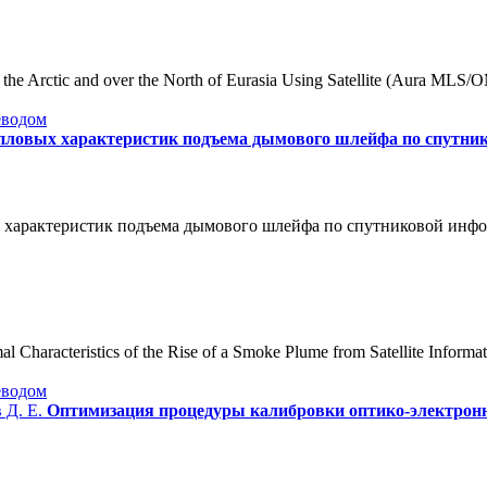
 Arctic and over the North of Eurasia Using Satellite (Aura MLS/OM
еводом
епловых характеристик подъема дымового шлейфа по спутни
характеристик подъема дымового шлейфа по спутниковой информа
l Characteristics of the Rise of a Smoke Plume from Satellite Informat
еводом
в Д. Е.
Оптимизация процедуры калибровки оптико-электронн