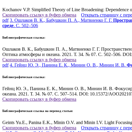
Kochanov V.P. Simplified Theory of Line Broadening: Dependence of 
Скопировать ссылку в буфер обмена
Открыть страницу с пер
pdf
3. Ошлаков В. К., Бабушкин П. А., Матвиенко Г. Г.
Простра
среде
. С. 502–506
Библиографическая ссылка:
Ошлаков В. К., Бабушкин П. А., Матвиенко Г. Г. Пространстве
Оптика атмосферы и океана. 2021. Т. 34. № 07. С. 502–506. DO
Скопировать ссылку в буфер обмена
pdf
4. Гейнц Ю. Э., Панина Е. К., Минин О. В., Минин И. В.
Фо
Библиографическая ссылка:
Гейнц Ю. Э., Панина Е. К., Минин О. В., Минин И. В. Фокуси
океана. 2021. Т. 34. № 07. С. 507–514. DOI: 10.15372/AOO20210
Скопировать ссылку в буфер обмена
Библиографическая ссылка на перевод статьи:
Geints Yu.E., Panina E.K., Minin O.V. and Minin I.V. Light Focusing
Скопировать ссылку в буфер обмена
Открыть страницу с пер