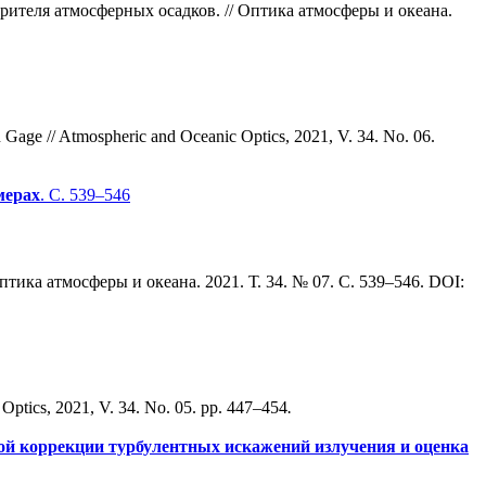
рителя атмосферных осадков. // Оптика атмосферы и океана.
n Gage // Atmospheric and Oceanic Optics, 2021, V. 34. No. 06.
мерах
. С. 539–546
ика атмосферы и океана. 2021. Т. 34. № 07. С. 539–546. DOI:
 Optics, 2021, V. 34. No. 05. pp. 447–454
.
ой коррекции турбулентных искажений излучения и оценка