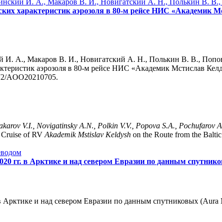
инский И. А., Макаров В. И., Новигатский А. Н., Полькин В. В.
ских характеристик аэрозоля в 80-м рейсе НИС «Академик 
 И. А., Макаров В. И., Новигатский А. Н., Полькин В. В., Попов
ктеристик аэрозоля в 80-м рейсе НИС «Академик Мстислав Келд
5372/AOO20210705.
Makarov
V.I., Novigatinsky
A.N., Polkin
V.V., Popova
S.A., Pochufarov
A
h Cruise of RV
Akademik Mstislav Keldysh
on the Route from the Baltic
еводом
020 гг. в Арктике и над севером Евразии по данным спутни
в Арктике и над севером Евразии по данным спутниковых (Aura 