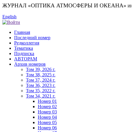
ЖУРНАЛ «ОПТИКА АТМОСФЕРЫ И ОКЕАНА»
И
English
Главная
Последний номер
Редколлегия
Тематика
Подписка
АВТОРАМ
Архив номеров
Том 39, 2026 г.
Том 38, 2025 г.
Том 37, 2024 г.
Том 36, 2023 г.
Том 35, 2022 г.
Том 34, 2021 г.
Номер 01
Номер 02
Номер 03
Номер 04
Номер 05
Номер 06