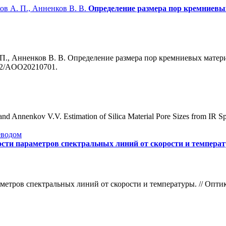
ков А. П., Анненков В. В.
Определение размера пор кремниевы
 П., Анненков В. В. Определение размера пор кремниевых матер
372/AOO20210701.
d Annenkov V.V. Estimation of Silica Material Pore Sizes from IR Sp
еводом
сти параметров спектральных линий от скорости и темпера
тров спектральных линий от скорости и температуры. // Оптика 