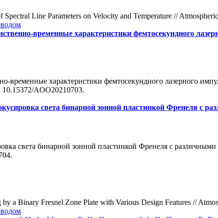
Spectral Line Parameters on Velocity and Temperature // Atmospheric
еводом
нственно-временные характеристики фемтосекундного лазер
нно-временные характеристики фемтосекундного лазерного импул
I: 10.15372/AOO20210703.
кусировка света бинарной зонной пластинкой Френеля c р
ровка света бинарной зонной пластинкой Френеля c различными
704.
 by a Binary Fresnel Zone Plate with Various Design Features // Atmo
еводом