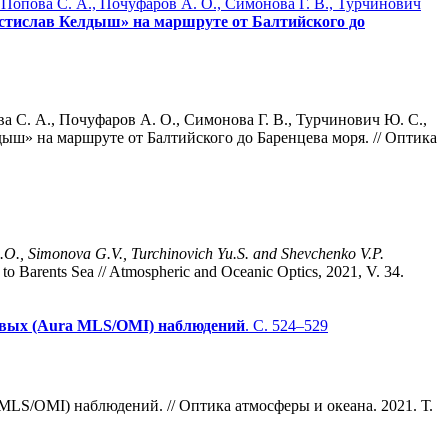
, Попова С. А., Почуфаров А. О., Симонова Г. В., Турчинович
Мстислав Келдыш» на маршруте от Балтийского до
а С. А., Почуфаров А. О., Симонова Г. В., Турчинович Ю. С.,
ыш» на маршруте от Балтийского до Баренцева моря. // Оптика
.O., Simonova
G.V., Turchinovich
Yu.S. and Shevchenko
V.P.
 to Barents Sea // Atmospheric and Oceanic Optics, 2021, V. 34.
ковых (Aura MLS/OMI) наблюдений
. С. 524–529
MLS/OMI) наблюдений. // Оптика атмосферы и океана. 2021. Т.