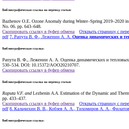
Библиографическая ссылка на перевод статьи:
Bazhenov O.E. Ozone Anomaly during Winter–Spring 2019–2020 in the
No. 06. pp. 643–648
.
Скопировать ссылку в буфер обмена
Открыть страницу с пер
pdf
7. Рапута В. Ф., Леженин А. А.
Оценка динамических и т
Библиографическая ссылка:
Рапута В. Ф., Леженин А. А. Оценка динамических и тепловых 
530–534. DOI: 10.15372/AOO20210707.
Скопировать ссылку в буфер обмена
Библиографическая ссылка на перевод статьи:
Raputa
V.F. and
Lezhenin
A.A.
Estimation of the Dynamic and Therma
pp. 433–437
.
Скопировать ссылку в буфер обмена
Открыть страницу с пер
pdf
8. Кальчихин В. В., Кобзев А. А., Тихомиров А. А., Филато
Библиографическая ссылка: