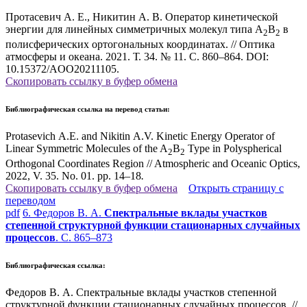
Протасевич А. Е., Никитин А. В. Оператор кинетической
энергии для линейных симметричных молекул типа A
B
в
2
2
полисферических ортогональных координатах. // Оптика
атмосферы и океана. 2021. Т. 34. № 11. С. 860–864. DOI:
10.15372/AOO20211105.
Скопировать ссылку в буфер обмена
Библиографическая ссылка на перевод статьи:
Protasevich A.E. and Nikitin
A.V. Kinetic Energy Operator of
Linear Symmetric Molecules of the A
B
Type in Polyspherical
2
2
Orthogonal Coordinates Region
// Atmospheric and Oceanic Optics,
2022, V. 35. No. 01. pp. 14–18
.
Скопировать ссылку в буфер обмена
Открыть страницу с
переводом
pdf
6. Федоров В. А.
Спектральные вклады участков
степенной структурной функции стационарных случайных
процессов
. С. 865–873
Библиографическая ссылка:
Федоров В. А. Спектральные вклады участков степенной
структурной функции стационарных случайных процессов. //