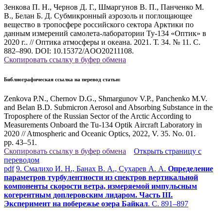
Зенкова П. Н., Чернов Д. Г., Шмаргунов В. П., Панченко М.
В., Белан Б. Д. Субмикронный аэрозоль и поглощающее
вещество в тропосфере российского сектора Арктики по
данным измерений самолета-лаборатории Ту-134 «Оптик» в
2020 г.. // Оптика атмосферы и океана. 2021. Т. 34. № 11. С.
882–890. DOI: 10.15372/AOO20211108.
Скопировать ссылку в буфер обмена
Библиографическая ссылка на перевод статьи:
Zenkova P.N., Chernov D.G., Shmargunov V.P., Panchenko M.V.
and Belan B.D. Submicron Aerosol and Absorbing Substance in the
Troposphere of the Russian Sector of the Arctic According to
Measurements Onboard the Tu-134 Optik Aircraft Laboratory in
2020
// Atmospheric and Oceanic Optics, 2022, V. 35. No. 01.
pp. 43–51
.
Скопировать ссылку в буфер обмена
Открыть страницу с
переводом
pdf
9. Смалихо И. Н., Банах В. А., Сухарев А. А.
Определение
параметров турбулентности из спектров вертикальной
компоненты скорости ветра, измеряемой импульсным
когерентным доплеровским лидаром. Часть III.
Эксперимент на побережье озера Байкал
. С. 891–897