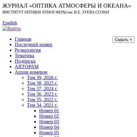
ЖУРНАЛ «ОПТИКА АТМОСФЕРЫ И ОКЕАНА»
ИНСТИТУТ ОПТИКИ АТМОСФЕРЫ
им.
В.Е. ЗУЕВА СО РАН
English
Главная
Скрыть ×
Последний номер
Редколлегия
Тематика
Подписка
АВТОРАМ
Архив номеров
Том 39, 2026 г.
Том 38, 2025 г.
Том 37, 2024 г.
Том 36, 2023 г.
Том 35, 2022 г.
Том 34, 2021 г.
Номер 01
Номер 02
Номер 03
Номер 04
Номер 05