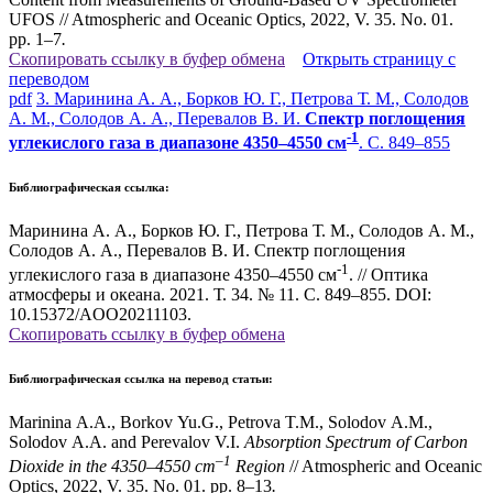
UFOS
// Atmospheric and Oceanic Optics, 2022, V. 35. No. 01.
pp. 1–7
.
Скопировать ссылку в буфер обмена
Открыть страницу с
переводом
pdf
3. Маринина А. А., Борков Ю. Г., Петрова Т. М., Солодов
А. М., Солодов А. А., Перевалов В. И.
Спектр поглощения
-1
углекислого газа в диапазоне 4350–4550 см
. С. 849–855
Библиографическая ссылка:
Маринина А. А., Борков Ю. Г., Петрова Т. М., Солодов А. М.,
Солодов А. А., Перевалов В. И. Спектр поглощения
-1
углекислого газа в диапазоне 4350–4550 см
. // Оптика
атмосферы и океана. 2021. Т. 34. № 11. С. 849–855. DOI:
10.15372/AOO20211103.
Скопировать ссылку в буфер обмена
Библиографическая ссылка на перевод статьи:
Marinina A.A., Borkov Yu.G., Petrova T.M., Solodov A.M.,
Solodov A.A. and Perevalov V.I.
Absorption Spectrum of Carbon
–1
Dioxide in the 4350–4550 cm
Region
// Atmospheric and Oceanic
Optics, 2022, V. 35. No. 01. pp. 8–13
.