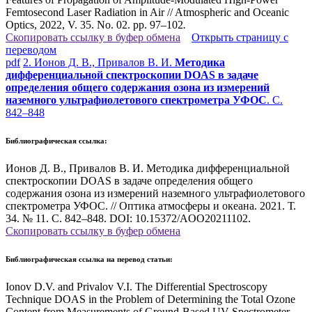
Femtosecond Laser Radiation in Air // Atmospheric and Oceanic
Optics, 2022, V. 35. No. 02. pp. 97–102
.
Скопировать ссылку в буфер обмена
Открыть страницу с
переводом
pdf
2. Ионов Д. В., Привалов В. И.
Методика
дифференциальной спектроскопии DOAS в задаче
определения общего содержания озона из измерений
наземного ультрафиолетового спектрометра УФОС
. С.
842–848
Библиографическая ссылка:
Ионов Д. В., Привалов В. И. Методика дифференциальной
спектроскопии DOAS в задаче определения общего
содержания озона из измерений наземного ультрафиолетового
спектрометра УФОС. // Оптика атмосферы и океана. 2021. Т.
34. № 11. С. 842–848. DOI: 10.15372/AOO20211102.
Скопировать ссылку в буфер обмена
Библиографическая ссылка на перевод статьи:
Ionov D.V. and Privalov V.I. The Differential Spectroscopy
Technique DOAS in the Problem of Determining the Total Ozone
Content from Measurements of Ground-Based UV Spectrometer