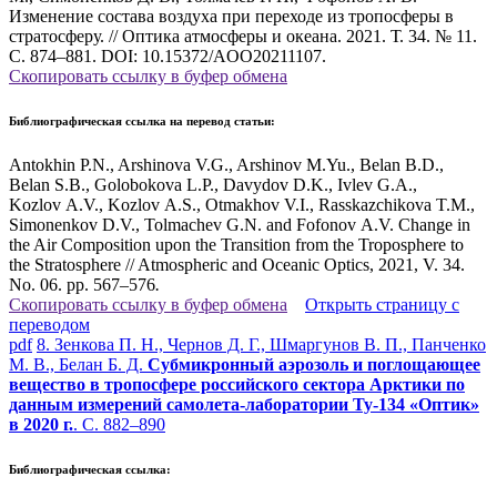
Изменение состава воздуха при переходе из тропосферы в
стратосферу. // Оптика атмосферы и океана. 2021. Т. 34. № 11.
С. 874–881. DOI: 10.15372/AOO20211107.
Скопировать ссылку в буфер обмена
Библиографическая ссылка на перевод статьи:
Antokhin P.N., Arshinova V.G., Arshinov M.Yu., Belan B.D.,
Belan S.B., Golobokova L.P., Davydov D.K., Ivlev G.A.,
Kozlov A.V., Kozlov A.S., Otmakhov V.I., Rasskazchikova T.M.,
Simonenkov D.V., Tolmachev G.N. and Fofonov A.V. Change in
the Air Composition upon the Transition from the Troposphere to
the Stratosphere // Atmospheric and Oceanic Optics, 2021, V. 34.
No. 06. pp. 567–576
.
Скопировать ссылку в буфер обмена
Открыть страницу с
переводом
pdf
8. Зенкова П. Н., Чернов Д. Г., Шмаргунов В. П., Панченко
М. В., Белан Б. Д.
Субмикронный аэрозоль и поглощающее
вещество в тропосфере российского сектора Арктики по
данным измерений самолета-лаборатории Ту-134 «Оптик»
в 2020 г.
. С. 882–890
Библиографическая ссылка: