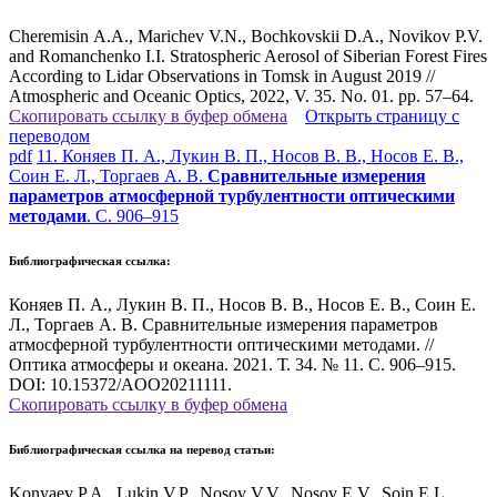
Cheremisin A.A., Marichev V.N., Bochkovskii D.A., Novikov P.V.
and Romanchenko I.I. Stratospheric Aerosol of Siberian Forest Fires
According to Lidar Observations in Tomsk in August 2019 //
Atmospheric and Oceanic Optics, 2022, V. 35. No. 01. pp. 57–64.
Скопировать ссылку в буфер обмена
Открыть страницу с
переводом
pdf
11. Коняев П. А., Лукин В. П., Носов В. В., Носов Е. В.,
Соин Е. Л., Торгаев А. В.
Сравнительные измерения
параметров атмосферной турбулентности оптическими
методами
. С. 906–915
Библиографическая ссылка:
Коняев П. А., Лукин В. П., Носов В. В., Носов Е. В., Соин Е.
Л., Торгаев А. В. Сравнительные измерения параметров
атмосферной турбулентности оптическими методами. //
Оптика атмосферы и океана. 2021. Т. 34. № 11. С. 906–915.
DOI: 10.15372/AOO20211111.
Скопировать ссылку в буфер обмена
Библиографическая ссылка на перевод статьи:
Konyaev P.A., Lukin V.P., Nosov V.V., Nosov E.V., Soin E.L.,