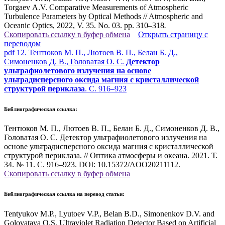
Torgaev A.V. Comparative Measurements of Atmospheric
Turbulence Parameters by Optical Methods // Atmospheric and
Oceanic Optics, 2022, V. 35. No. 03. pp. 310–318
.
Скопировать ссылку в буфер обмена
Открыть страницу с
переводом
pdf
12. Тентюков М. П., Лютоев В. П., Белан Б. Д.,
Симоненков Д. В., Головатая О. С.
Детектор
ультрафиолетового излучения на основе
ультрадисперсного оксида магния с кристаллической
структурой периклаза
. С. 916–923
Библиографическая ссылка:
Тентюков М. П., Лютоев В. П., Белан Б. Д., Симоненков Д. В.,
Головатая О. С. Детектор ультрафиолетового излучения на
основе ультрадисперсного оксида магния с кристаллической
структурой периклаза. // Оптика атмосферы и океана. 2021. Т.
34. № 11. С. 916–923. DOI: 10.15372/AOO20211112.
Скопировать ссылку в буфер обмена
Библиографическая ссылка на перевод статьи:
Tentyukov M.P., Lyutoev V.P., Belan B.D., Simonenkov D.V. and
Golovataya O.S. Ultraviolet Radiation Detector Based on Artificial