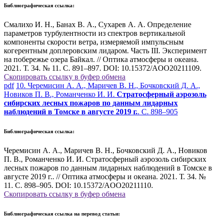
Библиографическая ссылка:
Смалихо И. Н., Банах В. А., Сухарев А. А. Определение
параметров турбулентности из спектров вертикальной
компоненты скорости ветра, измеряемой импульсным
когерентным доплеровским лидаром. Часть III. Эксперимент
на побережье озера Байкал. // Оптика атмосферы и океана.
2021. Т. 34. № 11. С. 891–897. DOI: 10.15372/AOO20211109.
Скопировать ссылку в буфер обмена
pdf
10. Черемисин А. А., Маричев В. Н., Бочковский Д. А.,
Новиков П. В., Романченко И. И.
Стратосферный аэрозоль
сибирских лесных пожаров по данным лидарных
наблюдений в Томске в августе 2019 г.
. С. 898–905
Библиографическая ссылка:
Черемисин А. А., Маричев В. Н., Бочковский Д. А., Новиков
П. В., Романченко И. И. Стратосферный аэрозоль сибирских
лесных пожаров по данным лидарных наблюдений в Томске в
августе 2019 г.. // Оптика атмосферы и океана. 2021. Т. 34. №
11. С. 898–905. DOI: 10.15372/AOO20211110.
Скопировать ссылку в буфер обмена
Библиографическая ссылка на перевод статьи: