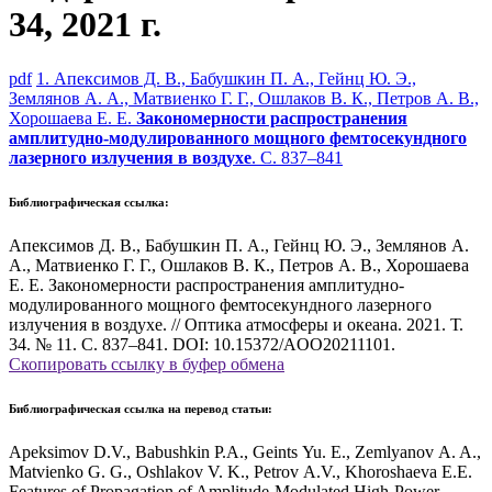
34, 2021 г.
pdf
1. Апексимов Д. В., Бабушкин П. А., Гейнц Ю. Э.,
Землянов А. А., Матвиенко Г. Г., Ошлаков В. К., Петров А. В.,
Хорошаева Е. Е.
Закономерности распространения
амплитудно-модулированного мощного фемтосекундного
лазерного излучения в воздухе
. С. 837–841
Библиографическая ссылка:
Апексимов Д. В., Бабушкин П. А., Гейнц Ю. Э., Землянов А.
А., Матвиенко Г. Г., Ошлаков В. К., Петров А. В., Хорошаева
Е. Е. Закономерности распространения амплитудно-
модулированного мощного фемтосекундного лазерного
излучения в воздухе. // Оптика атмосферы и океана. 2021. Т.
34. № 11. С. 837–841. DOI: 10.15372/AOO20211101.
Скопировать ссылку в буфер обмена
Библиографическая ссылка на перевод статьи:
Apeksimov D.V., Babushkin P.A., Geints Yu. E., Zemlyanov A. A.,
Matvienko G. G., Oshlakov V. K., Petrov A.V., Khoroshaeva E.E.
Features of Propagation of Amplitude-Modulated High-Power