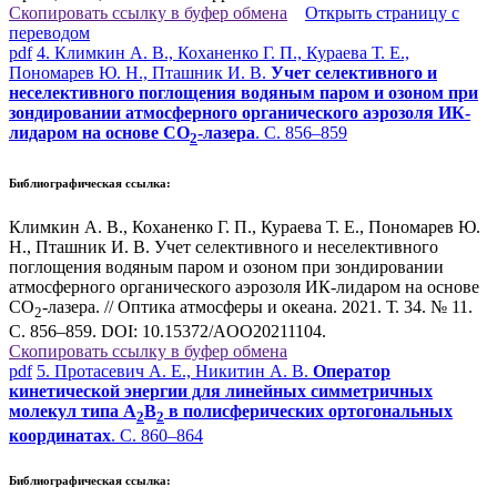
Скопировать ссылку в буфер обмена
Открыть страницу с
переводом
pdf
4. Климкин А. В., Коханенко Г. П., Кураева Т. Е.,
Пономарев Ю. Н., Пташник И. В.
Учет селективного и
неселективного поглощения водяным паром и озоном при
зондировании атмосферного органического аэрозоля ИК-
лидаром на основе СО
-лазера
. С. 856–859
2
Библиографическая ссылка:
Климкин А. В., Коханенко Г. П., Кураева Т. Е., Пономарев Ю.
Н., Пташник И. В. Учет селективного и неселективного
поглощения водяным паром и озоном при зондировании
атмосферного органического аэрозоля ИК-лидаром на основе
СО
-лазера. // Оптика атмосферы и океана. 2021. Т. 34. № 11.
2
С. 856–859. DOI: 10.15372/AOO20211104.
Скопировать ссылку в буфер обмена
pdf
5. Протасевич А. Е., Никитин А. В.
Оператор
кинетической энергии для линейных симметричных
молекул типа A
B
в полисферических ортогональных
2
2
координатах
. С. 860–864
Библиографическая ссылка: