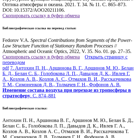
Оптика атмосферы и океана. 2021. Т. 34. № 11. С. 865–873.
DOI: 10.15372/AOO20211106.
Скопировать ссылку в буфер обмена
Библиографическая ссылка на перевод статьи:
Fedorov V.A.
Spectral Contributions from Segments of the Power-
Law Structure Function of Stationary Random Processes
//
Atmospheric and Oceanic Optics, 2022, V. 35. No. 01. pp. 27–35
.
Скопировать ссылку в буфер обмена
Открыть страницу с
переводом
pdf
7. Антохин П. Н., Аршинова В. Г., Аршинов М. Ю., Белан
Б. Д., Белан С. Б., Голобокова Л. П., Давыдов Д. К., Ивлев Г.
А., Козлов А. В., Козлов А. С., Отмахов В. И., Рассказчикова
Т. М., Симоненков Д. В., Толмачев Г. Н., Фофонов А. В.
Изменение состава воздуха при переходе из тропосферы в
стратосферу
. С. 874–881
Библиографическая ссылка:
Антохин П. Н., Аршинова В. Г., Аршинов М. Ю., Белан Б. Д.,
Белан С. Б., Голобокова Л. П., Давыдов Д. К., Ивлев Г. А.,
Козлов А. В., Козлов А. С., Отмахов В. И., Рассказчикова Т.
М., Симоненков Д. В., Толмачев Г. Н., Фофонов А. В.