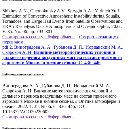
Shikhov A.N., Chernokulsky A.V., Sprygin A.A.,
Yarinich Yu.I.
Estimation of Convective Atmospheric Instability during Squalls,
Tornadoes, and Large Hail Events from Satellite Observations and
ERA5 Reanalysis Data // Atmospheric and Oceanic Optics, 2022,
V. 35. No. 06. pp. 793–801.
Скопировать ссылку в буфер обмена
Открыть страницу с
переводом
pdf
2. Виноградова А. А., Губанова Д. П., Иорданский М. А.,
Скороход А. И.
Влияние метеорологических условий и
дальнего переноса воздушных масс на состав приземного
аэрозоля в Москве в зимние сезоны
. С. 436–446
Библиографическая ссылка:
Виноградова А. А., Губанова Д. П., Иорданский М. А.,
Скороход А. И. Влияние метеорологических условий и
дальнего переноса воздушных масс на состав приземного
аэрозоля в Москве в зимние сезоны. // Оптика атмосферы и
океана. 2022. Т. 35. № 06. С. 436–446. DOI:
10.15372/AOO20220602.
Скопировать ссылку в буфер обмена
Библиографическая ссылка на перевод статьи: