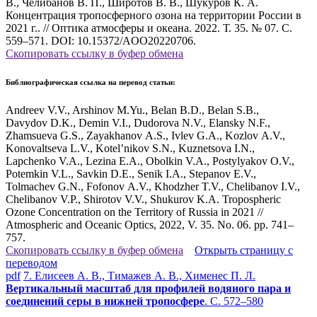
В., Челибанов В. П., Широтов В. В., Шукуров К. А.
Концентрация тропосферного озона на территории России в
2021 г.. // Оптика атмосферы и океана. 2022. Т. 35. № 07. С.
559–571. DOI: 10.15372/AOO20220706.
Скопировать ссылку в буфер обмена
Библиографическая ссылка на перевод статьи:
Andreev V.V., Arshinov M.Yu., Belan B.D., Belan S.B.,
Davydov D.K., Demin V.I., Dudorova N.V., Elansky N.F.,
Zhamsueva G.S., Zayakhanov A.S., Ivlev G.A., Kozlov A.V.,
Konovaltseva L.V., Kotel’nikov S.N., Kuznetsova I.N.,
Lapchenko V.A., Lezina E.A., Obolkin V.A., Postylyakov O.V.,
Potemkin V.L., Savkin D.E., Senik I.A., Stepanov E.V.,
Tolmachev G.N., Fofonov A.V., Khodzher T.V., Chelibanov I.V.,
Chelibanov V.P., Shirotov V.V., Shukurov K.A. Tropospheric
Ozone Concentration on the Territory of Russia in 2021 //
Atmospheric and Oceanic Optics, 2022, V. 35. No. 06. pp. 741–
757.
Скопировать ссылку в буфер обмена
Открыть страницу с
переводом
pdf
7. Елисеев А. В., Тимажев А. В., Хименес П. Л.
Вертикальный масштаб для профилей водяного пара и
соединений серы в нижней тропосфере
. С. 572–580