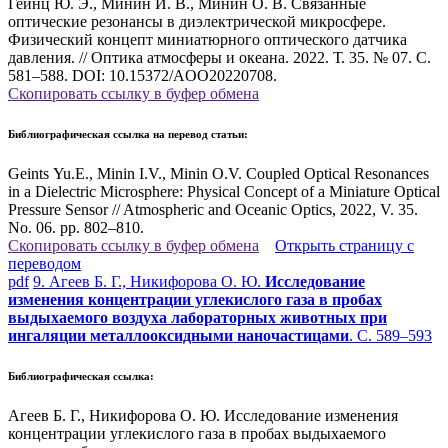
Гейнц Ю. Э., Минин И. В., Минин О. В. Связанные
оптические резонансы в диэлектрической микросфере.
Физический концепт миниатюрного оптического датчика
давления. // Оптика атмосферы и океана. 2022. Т. 35. № 07. С.
581–588. DOI: 10.15372/AOO20220708.
Скопировать ссылку в буфер обмена
Библиографическая ссылка на перевод статьи:
Geints Yu.E., Minin I.V., Minin O.V. Coupled Optical Resonances
in a Dielectric Microsphere: Physical Concept of a Miniature Optical
Pressure Sensor // Atmospheric and Oceanic Optics, 2022, V. 35.
No. 06. pp. 802–810.
Скопировать ссылку в буфер обмена
Открыть страницу с
переводом
pdf
9. Агеев Б. Г., Никифорова О. Ю.
Исследование
изменения концентрации углекислого газа в пробах
выдыхаемого воздуха лабораторных животных при
ингаляции металлооксидными наночастицами
. С. 589–593
Библиографическая ссылка:
Агеев Б. Г., Никифорова О. Ю. Исследование изменения
концентрации углекислого газа в пробах выдыхаемого