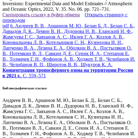
Inversions: Experimental Data and Model Estimates // Atmospheric
and Oceanic Optics, 2022, V. 35. No. 06. pp. 721–731.
Скопировать ссылку в буфер обмена
Открыть страницу с
переводом
pdf
6. Андреев В. В., Аршинов М. Ю., Белан Б. Д., Белан С. Б.,
Давыдов Д. К., Демин В. И., Дудорова Н. В., Еланский Н. Ф.,
Жамсуева Г. С., Заяханов А. С., Ивлев Г. А., Козлов А. В.,
Коновальцева Л. В., Котельников С. Н., Кузнецова И. Н.,
Лапченко В. А., Лезина Е. А., Оболкин В. А., Постыляков О.
В., Потемкин В. Л., Савкин Д. Е., Сеник И. А., Степанов Е.
В., Толмачев Г. Н., Фофонов А. В., Ходжер Т. В., Челибанов И.
В., Челибанов В. П., Широтов В. В., Шукуров К. А.
Концентрация тропосферного озона на территории России
в 2021 г.
. С. 559–571
Библиографическая ссылка:
Андреев В. В., Аршинов М. Ю., Белан Б. Д., Белан С. Б.,
Давыдов Д. К., Демин В. И., Дудорова Н. В., Еланский Н. Ф.,
Жамсуева Г. С., Заяханов А. С., Ивлев Г. А., Козлов А. В.,
Коновальцева Л. В., Котельников С. Н., Кузнецова И. Н.,
Лапченко В. А., Лезина Е. А., Оболкин В. А., Постыляков О.
В., Потемкин В. Л., Савкин Д. Е., Сеник И. А., Степанов Е.
В., Толмачев Г. Н., Фофонов А. В., Ходжер Т. В., Челибанов И.