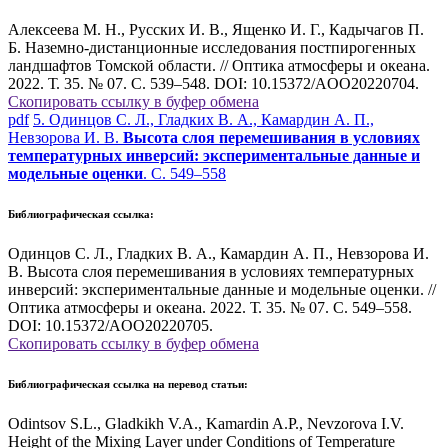
Алексеева М. Н., Русских И. В., Ященко И. Г., Кадычагов П.
Б. Наземно-дистанционные исследования постпирогенных
ландшафтов Томской области. // Оптика атмосферы и океана.
2022. Т. 35. № 07. С. 539–548. DOI: 10.15372/AOO20220704.
Скопировать ссылку в буфер обмена
pdf
5. Одинцов С. Л., Гладких В. А., Камардин А. П.,
Невзорова И. В.
Высота слоя перемешивания в условиях
температурных инверсий: экспериментальные данные и
модельные оценки
. С. 549–558
Библиографическая ссылка:
Одинцов С. Л., Гладких В. А., Камардин А. П., Невзорова И.
В. Высота слоя перемешивания в условиях температурных
инверсий: экспериментальные данные и модельные оценки. //
Оптика атмосферы и океана. 2022. Т. 35. № 07. С. 549–558.
DOI: 10.15372/AOO20220705.
Скопировать ссылку в буфер обмена
Библиографическая ссылка на перевод статьи:
Odintsov S.L., Gladkikh V.A., Kamardin A.P., Nevzorova I.V.
Height of the Mixing Layer under Conditions of Temperature