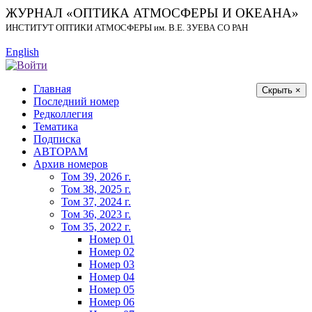
ЖУРНАЛ «ОПТИКА АТМОСФЕРЫ И ОКЕАНА»
ИНСТИТУТ ОПТИКИ АТМОСФЕРЫ
им.
В.Е. ЗУЕВА СО РАН
English
Главная
Скрыть ×
Последний номер
Редколлегия
Тематика
Подписка
АВТОРАМ
Архив номеров
Том 39, 2026 г.
Том 38, 2025 г.
Том 37, 2024 г.
Том 36, 2023 г.
Том 35, 2022 г.
Номер 01
Номер 02
Номер 03
Номер 04
Номер 05
Номер 06