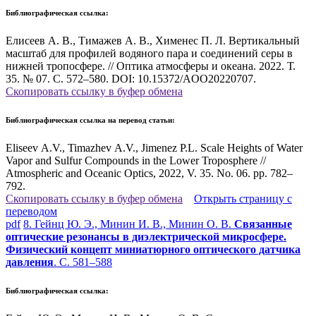
Библиографическая ссылка:
Елисеев А. В., Тимажев А. В., Хименес П. Л. Вертикальный
масштаб для профилей водяного пара и соединений серы в
нижней тропосфере. // Оптика атмосферы и океана. 2022. Т.
35. № 07. С. 572–580. DOI: 10.15372/AOO20220707.
Скопировать ссылку в буфер обмена
Библиографическая ссылка на перевод статьи:
Eliseev A.V., Timazhev A.V., Jimenez P.L. Scale Heights of Water
Vapor and Sulfur Compounds in the Lower Troposphere //
Atmospheric and Oceanic Optics, 2022, V. 35. No. 06. pp. 782–
792.
Скопировать ссылку в буфер обмена
Открыть страницу с
переводом
pdf
8. Гейнц Ю. Э., Минин И. В., Минин О. В.
Связанные
оптические резонансы в диэлектрической микросфере.
Физический концепт миниатюрного оптического датчика
давления
. С. 581–588
Библиографическая ссылка: