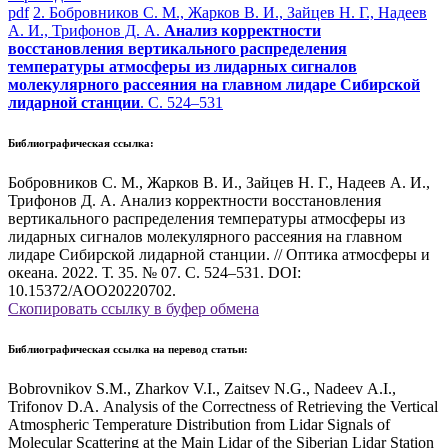
pdf
2. Бобровников С. М., Жарков В. И., Зайцев Н. Г., Надеев
А. И., Трифонов Д. А.
Анализ корректности
восстановления вертикального распределения
температуры атмосферы из лидарных сигналов
молекулярного рассеяния на главном лидаре Cибирской
лидарной станции
. С. 524–531
Библиографическая ссылка:
Бобровников С. М., Жарков В. И., Зайцев Н. Г., Надеев А. И.,
Трифонов Д. А. Анализ корректности восстановления
вертикального распределения температуры атмосферы из
лидарных сигналов молекулярного рассеяния на главном
лидаре Cибирской лидарной станции. // Оптика атмосферы и
океана. 2022. Т. 35. № 07. С. 524–531. DOI:
10.15372/AOO20220702.
Скопировать ссылку в буфер обмена
Библиографическая ссылка на перевод статьи:
Bobrovnikov S.M., Zharkov V.I., Zaitsev N.G., Nadeev A.I.,
Trifonov D.A. Analysis of the Correctness of Retrieving the Vertical
Atmospheric Temperature Distribution from Lidar Signals of
Molecular Scattering at the Main Lidar of the Siberian Lidar Station