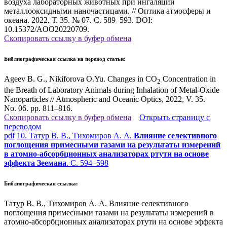
воздуха лабораторных животных при ингаляции
металлооксидными наночастицами. // Оптика атмосферы и
океана. 2022. Т. 35. № 07. С. 589–593. DOI:
10.15372/AOO20220709.
Скопировать ссылку в буфер обмена
Библиографическая ссылка на перевод статьи:
Ageev B. G., Nikiforova O.Yu. Changes in CO
Concentration in
2
the Breath of Laboratory Animals during Inhalation of Metal-Oxide
Nanoparticles // Atmospheric and Oceanic Optics, 2022, V. 35.
No. 06. pp. 811–816.
Скопировать ссылку в буфер обмена
Открыть страницу с
переводом
pdf
10. Татур В. В., Тихомиров А. А.
Влияние селективного
поглощения примесными газами на результаты измерений
в атомно-абсорбционных анализаторах ртути на основе
эффекта Зеемана
. С. 594–598
Библиографическая ссылка:
Татур В. В., Тихомиров А. А. Влияние селективного
поглощения примесными газами на результаты измерений в
атомно-абсорбционных анализаторах ртути на основе эффекта