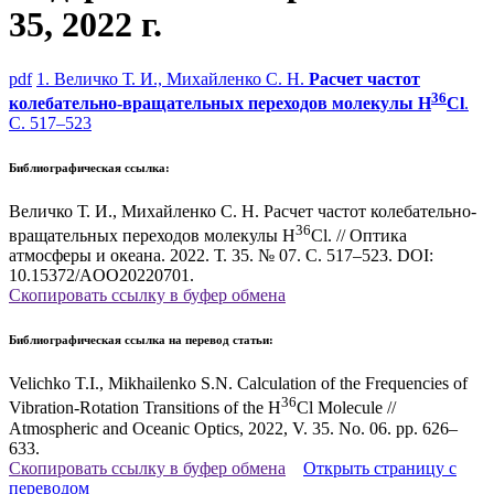
35, 2022 г.
pdf
1. Величко Т. И., Михайленко С. Н.
Расчет частот
36
колебательно-вращательных переходов молекулы H
Cl
.
С. 517–523
Библиографическая ссылка:
Величко Т. И., Михайленко С. Н. Расчет частот колебательно-
36
вращательных переходов молекулы H
Cl. // Оптика
атмосферы и океана. 2022. Т. 35. № 07. С. 517–523. DOI:
10.15372/AOO20220701.
Скопировать ссылку в буфер обмена
Библиографическая ссылка на перевод статьи:
Velichko T.I., Mikhailenko S.N. Calculation of the Frequencies of
36
Vibration-Rotation Transitions of the H
Cl Molecule //
Atmospheric and Oceanic Optics, 2022, V. 35. No. 06. pp. 626–
633.
Скопировать ссылку в буфер обмена
Открыть страницу с
переводом