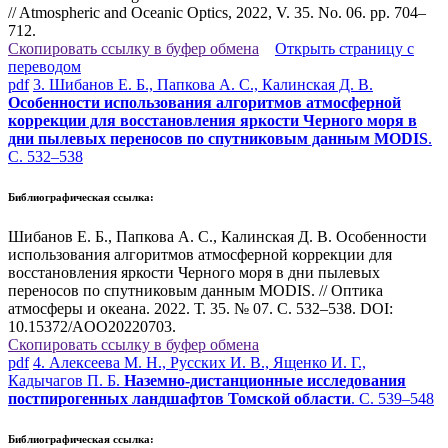
// Atmospheric and Oceanic Optics, 2022, V. 35. No. 06. pp. 704–
712.
Скопировать ссылку в буфер обмена
Открыть страницу с
переводом
pdf
3. Шибанов Е. Б., Папкова А. С., Калинская Д. В.
Особенности использования алгоритмов атмосферной
коррекции для восстановления яркости Черного моря в
дни пылевых переносов по спутниковым данным MODIS
.
С. 532–538
Библиографическая ссылка:
Шибанов Е. Б., Папкова А. С., Калинская Д. В. Особенности
использования алгоритмов атмосферной коррекции для
восстановления яркости Черного моря в дни пылевых
переносов по спутниковым данным MODIS. // Оптика
атмосферы и океана. 2022. Т. 35. № 07. С. 532–538. DOI:
10.15372/AOO20220703.
Скопировать ссылку в буфер обмена
pdf
4. Алексеева М. Н., Русских И. В., Ященко И. Г.,
Кадычагов П. Б.
Наземно-дистанционные исследования
постпирогенных ландшафтов Томской области
. С. 539–548
Библиографическая ссылка: