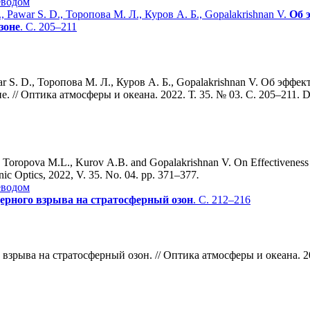
еводом
 Pawar S. D., Торопова М. Л., Куров А. Б., Gopalakrishnan V.
Об 
зоне
. С. 205–211
 S. D., Торопова М. Л., Куров А. Б., Gopalakrishnan V. Об эффе
// Оптика атмосферы и океана. 2022. Т. 35. № 03. С. 205–211.
, Toropova M.L., Kurov A.B. and Gopalakrishnan V. On Effectiveness o
nic Optics, 2022, V. 35. No. 04. pp. 371–377
.
еводом
ерного взрыва на стратосферный озон
. С. 212–216
 взрыва на стратосферный озон. // Оптика атмосферы и океана. 2