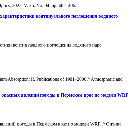
ptics, 2022, V. 35. No. 04. pp. 402–406
.
характеристики континуального поглощения водяного
истики континуального поглощения водяного пара.
uum Absorption: II. Publications of 1981–2000 // Atmospheric and
х опасных явлений погоды в Пермском крае по модели WRF
.
явлений погоды в Пермском крае по модели WRF. // Оптика