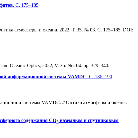
сфатов
. С. 175–185
тика атмосферы и океана. 2022. Т. 35. № 03. С. 175–185. DOI:
 and Oceanic Optics, 2022, V. 35. No. 04. pp. 329–340
.
нной информационной системы VAMDC
. С. 186–190
ационной системы VAMDC. // Оптика атмосферы и океана.
осферного содержания СО
наземным и спутниковым
2