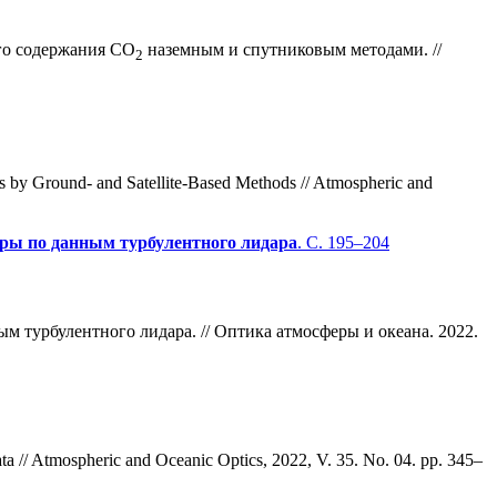
ого содержания СО
наземным и спутниковым методами. //
2
 by Ground- and Satellite-Based Methods // Atmospheric and
еры по данным турбулентного лидара
. С. 195–204
 турбулентного лидара. // Оптика атмосферы и океана. 2022.
ta // Atmospheric and Oceanic Optics, 2022, V. 35. No. 04. pp. 345–