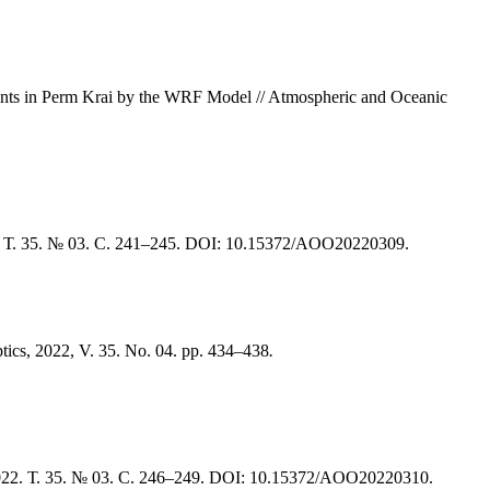
ents in Perm Krai by the WRF Model // Atmospheric and Oceanic
 Т. 35. № 03. С. 241–245. DOI: 10.15372/AOO20220309.
tics, 2022, V. 35. No. 04. pp. 434–438
.
22. Т. 35. № 03. С. 246–249. DOI: 10.15372/AOO20220310.