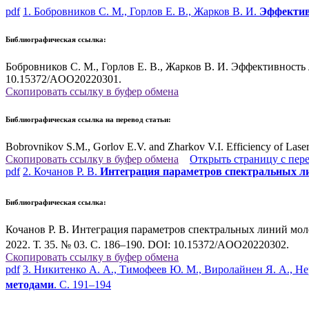
pdf
1. Бобровников С. М., Горлов Е. В., Жарков В. И.
Эффектив
Библиографическая ссылка:
Бобровников С. М., Горлов Е. В., Жарков В. И. Эффективность 
10.15372/AOO20220301.
Скопировать ссылку в буфер обмена
Библиографическая ссылка на перевод статьи:
Bobrovnikov S.M., Gorlov E.V. and Zharkov V.I. Efficiency of Laser
Скопировать ссылку в буфер обмена
Открыть страницу с пер
pdf
2. Кочанов Р. В.
Интеграция параметров спектральных л
Библиографическая ссылка:
Кочанов Р. В. Интеграция параметров спектральных линий мо
2022. Т. 35. № 03. С. 186–190. DOI: 10.15372/AOO20220302.
Скопировать ссылку в буфер обмена
pdf
3. Никитенко А. А., Тимофеев Ю. М., Виролайнен Я. А., Не
методами
. С. 191–194