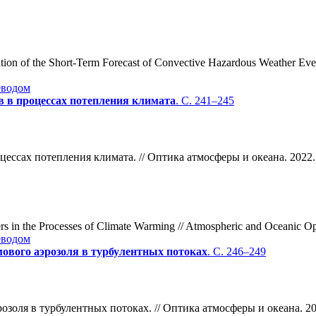
tion of the Short-Term Forecast of Convective Hazardous Weather Ev
еводом
в в процессах потепления климата
. С. 241–245
цессах потепления климата. // Оптика атмосферы и океана. 2022.
s in the Processes of Climate Warming // Atmospheric and Oceanic Op
еводом
ового аэрозоля в турбулентных потоках
. С. 246–249
озоля в турбулентных потоках. // Оптика атмосферы и океана. 20