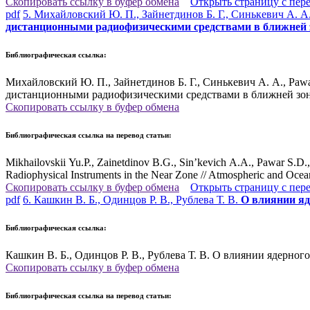
Скопировать ссылку в буфер обмена
Открыть страницу с пер
pdf
5. Михайловский Ю. П., Зайнетдинов Б. Г., Синькевич А. А.,
дистанционными радиофизическими средствами в ближней 
Библиографическая ссылка:
Михайловский Ю. П., Зайнетдинов Б. Г., Синькевич А. А., Pawar
дистанционными радиофизическими средствами в ближней зоне. 
Скопировать ссылку в буфер обмена
Библиографическая ссылка на перевод статьи:
Mikhailovskii Yu.P., Zainetdinov B.G., Sin’kevich A.A., Pawar S.D.
Radiophysical Instruments in the Near Zone // Atmospheric and Ocea
Скопировать ссылку в буфер обмена
Открыть страницу с пер
pdf
6. Кашкин В. Б., Одинцов Р. В., Рублева Т. В.
О влиянии яд
Библиографическая ссылка:
Кашкин В. Б., Одинцов Р. В., Рублева Т. В. О влиянии ядерного
Скопировать ссылку в буфер обмена
Библиографическая ссылка на перевод статьи: