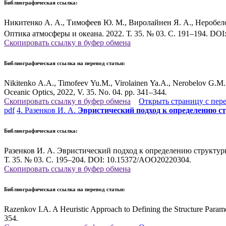
Библиографическая ссылка:
Никитенко А. А., Тимофеев Ю. М., Виролайнен Я. А., Неробел
Оптика атмосферы и океана. 2022. Т. 35. № 03. С. 191–194. DO
Скопировать ссылку в буфер обмена
Библиографическая ссылка на перевод статьи:
Nikitenko A.A., Timofeev Yu.M., Virolainen Ya.A., Nerobelov G.M.
Oceanic Optics, 2022, V. 35. No. 04. pp. 341–344
.
Скопировать ссылку в буфер обмена
Открыть страницу с пер
pdf
4. Разенков И. А.
Эвристический подход к определению с
Библиографическая ссылка:
Разенков И. А. Эвристический подход к определению структурн
Т. 35. № 03. С. 195–204. DOI: 10.15372/AOO20220304.
Скопировать ссылку в буфер обмена
Библиографическая ссылка на перевод статьи:
Razenkov I.A. A Heuristic Approach to Defining the Structure Parame
354
.