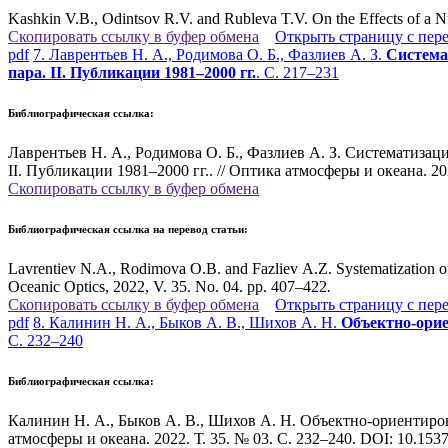
Kashkin V.B., Odintsov R.V. and Rubleva T.V. On the Effects of a N
Скопировать ссылку в буфер обмена
Открыть страницу с пер
pdf
7. Лаврентьев Н. А., Родимова О. Б., Фазлиев А. З.
Система
пара. II. Публикации 1981–2000 гг.
. С. 217–231
Библиографическая ссылка:
Лаврентьев Н. А., Родимова О. Б., Фазлиев А. З. Систематиз
II. Публикации 1981–2000 гг.. // Оптика атмосферы и океана. 2
Скопировать ссылку в буфер обмена
Библиографическая ссылка на перевод статьи:
Lavrentiev N.A., Rodimova O.B. and Fazliev A.Z. Systematization of
Oceanic Optics, 2022, V. 35. No. 04. pp. 407–422
.
Скопировать ссылку в буфер обмена
Открыть страницу с пер
pdf
8. Калинин Н. А., Быков А. В., Шихов А. Н.
Объектно-орие
С. 232–240
Библиографическая ссылка:
Калинин Н. А., Быков А. В., Шихов А. Н. Объектно-ориентиро
атмосферы и океана. 2022. Т. 35. № 03. С. 232–240. DOI: 10.1