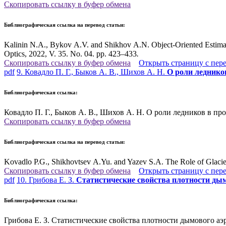
Скопировать ссылку в буфер обмена
Библиографическая ссылка на перевод статьи:
Kalinin N.A., Bykov A.V. and Shikhov A.N. Object-Oriented Estima
Optics, 2022, V. 35. No. 04. pp. 423–433
.
Скопировать ссылку в буфер обмена
Открыть страницу с пер
pdf
9. Ковадло П. Г., Быков А. В., Шихов А. Н.
О роли леднико
Библиографическая ссылка:
Ковадло П. Г., Быков А. В., Шихов А. Н. О роли ледников в про
Скопировать ссылку в буфер обмена
Библиографическая ссылка на перевод статьи:
Kovadlo P.G., Shikhovtsev A.Yu. and Yazev S.A. The Role of Glacier
Скопировать ссылку в буфер обмена
Открыть страницу с пер
pdf
10. Грибова Е. З.
Статистические свойства плотности дым
Библиографическая ссылка:
Грибова Е. З. Статистические свойства плотности дымового аэр