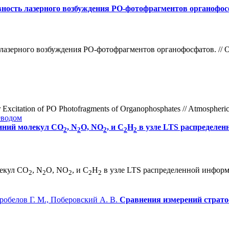
ность лазерного возбуждения PO-фотофрагментов органофо
лазерного возбуждения PO-фотофрагментов органофосфатов. // Оп
 Excitation of PO Photofragments of Organophosphates // Atmospheric
еводом
иний молекул CO
, N
O, NO
, и C
H
в узле LTS распределе
2
2
2
2
2
лекул CO
, N
O, NO
, и C
H
в узле LTS распределенной информ
2
2
2
2
2
робелов Г. М., Поберовский А. В.
Сравнения измерений страт