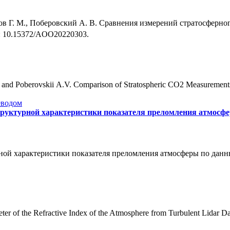
ов Г. М., Поберовский А. В. Сравнения измерений стратосферн
I: 10.15372/AOO20220303.
 and Poberovskii A.V. Comparison of Stratospheric CO2 Measurements
еводом
труктурной характеристики показателя преломления атмосф
ой характеристики показателя преломления атмосферы по данным
ter of the Refractive Index of the Atmosphere from Turbulent Lidar Da