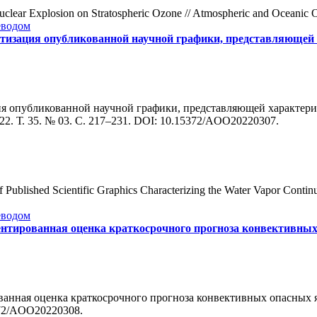
uclear Explosion on Stratospheric Ozone // Atmospheric and Oceanic O
еводом
тизация опубликованной научной графики, представляющей 
ация опубликованной научной графики, представляющей характер
022. Т. 35. № 03. С. 217–231. DOI: 10.15372/AOO20220307.
 Published Scientific Graphics Characterizing the Water Vapor Contin
еводом
нтированная оценка краткосрочного прогноза конвективны
ванная оценка краткосрочного прогноза конвективных опасных 
5372/AOO20220308.