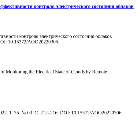
эффективности контроля электрического состояния облаков
ктивности контроля электрического состояния облаков
 DOI: 10.15372/AOO20220305.
f Monitoring the Electrical State of Clouds by Remote
022. Т. 35. № 03. С. 212–216. DOI: 10.15372/AOO20220306.