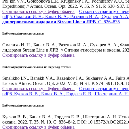
Pol’kin V.V., Golobokova L.P., Kruglinsky I.A., Pochufarov A.O., Sa
Expeditions) // Atmos. Ocean. Opt. 2022. V. 35, N S1. P. S30–S3
Скопировать ссылку в буфер обмена
Открыть страницу с пер
pdf
5. Смалихо И. Н., Банах В. А., Разенков И. А., Сухарев А. 
доплеровскими лидарами Stream Line и ЛРВ
. С. 826–835
Библиографическая ссылка:
Смалихо И. Н., Банах В. А., Разенков И. А., Сухарев А. А., 
лидарами Stream Line и ЛРВ. // Оптика атмосферы и океана. 202
Скопировать ссылку в буфер обмена
Библиографическая ссылка на перевод статьи:
Smalikho I.N., Banakh V.A., Razenkov I.A., Sukharev A.A., Falits A
Lidars // Atmos. Ocean. Opt. 2022. V. 35, N S1. P. S79–S91. DOI:
Скопировать ссылку в буфер обмена
Открыть страницу с пер
pdf
6. Кусков В. В., Банах В. А., Гордеев Е. В., Шестернин А. Н
Библиографическая ссылка:
Кусков В. В., Банах В. А., Гордеев Е. В., Шестернин А. Н. Ис
океана. 2022. Т. 35. № 10. С. 836–842. DOI: 10.15372/AOO20221
Скопировать ссылку в буфер обмена