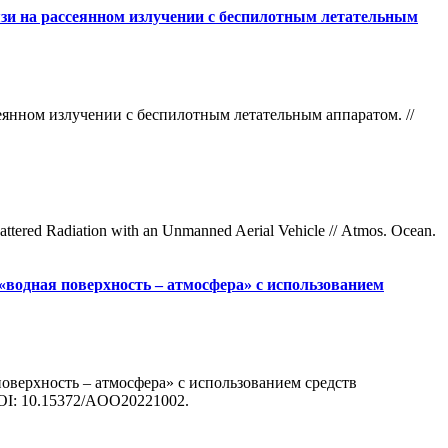
язи на рассеянном излучении с беспилотным летательным
сеянном излучении с беспилотным летательным аппаратом. //
cattered Radiation with an Unmanned Aerial Vehicle // Atmos. Ocean.
водная поверхность – атмосфера» с использованием
поверхность – атмосфера» с использованием средств
DOI: 10.15372/AOO20221002.