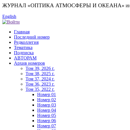
ЖУРНАЛ «ОПТИКА АТМОСФЕРЫ И ОКЕАНА»
И
English
Главная
Последний номер
Редколлегия
Тематика
Подписка
АВТОРАМ
Архив номеров
Том 39, 2026 г.
Том 38, 2025 г.
Том 37, 2024 г.
Том 36, 2023 г.
Том 35, 2022 г.
Номер 01
Номер 02
Номер 03
Номер 04
Номер 05
Номер 06
Номер 07