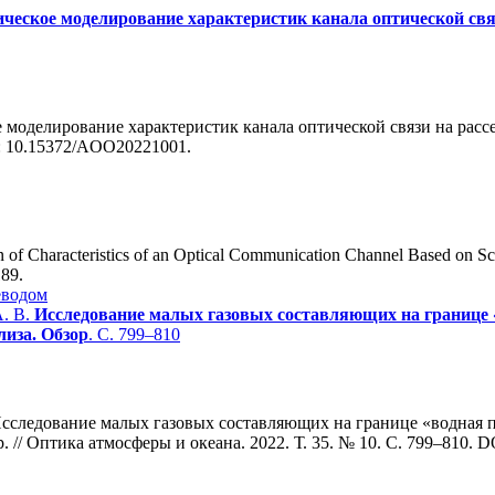
ческое моделирование характеристик канала оптической св
ое моделирование характеристик канала оптической связи на рас
I: 10.15372/AOO20221001.
on of Characteristics of an Optical Communication Channel Based on S
189.
еводом
А. В.
Исследование малых газовых составляющих на границе «
лиза. Обзор
. С. 799–810
. Исследование малых газовых составляющих на границе «водная 
 // Оптика атмосферы и океана. 2022. Т. 35. № 10. С. 799–810. 