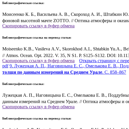
Библиографическая ссылка:
Моисеенко К. Б., Васильева А. В., Скороход А. И., Штабкин Ю.
фоновой высотной мачте ZOTTO. // Оптика атмосферы и океана.
Скопировать ссылку в буфер обмена
Библиографическая ссылка на перевод статьи:
Moiseenko K.B., Vasileva A.V., Skorokhod A.I., Shtabkin Yu.A., Bel
// Atmos. Ocean. Opt. 2022. V. 35, N S1. P. S125–S132. DOI: 10.
Скопировать ссылку в буфер обмена
Открыть страницу с пер
pdf
9. Лужецкая А. П., Наговицына Е. С., Омелькова Е. В., По
толщи по данным измерений на Среднем Урале
. С. 858–867
Библиографическая ссылка:
Лужецкая А. П., Наговицына Е. С., Омелькова Е. В., Поддубн
данным измерений на Среднем Урале. // Оптика атмосферы и оке
Скопировать ссылку в буфер обмена
Библиографическая ссылка на перевод статьи: