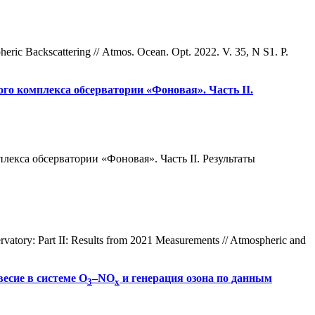
ric Backscattering // Atmos. Ocean. Opt. 2022. V. 35, N S1. P.
го комплекса обсерватории «Фоновая». Часть II.
плекса обсерватории «Фоновая». Часть II. Результаты
vatory: Part II: Results from 2021 Measurements // Atmospheric and
есие в системе O
–NO
и генерация озона по данным
3
x