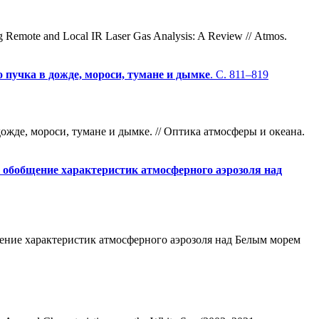
g Remote and Local IR Laser Gas Analysis: A Review // Atmos.
 пучка в дожде, мороси, тумане и дымке
. С. 811–819
жде, мороси, тумане и дымке. // Оптика атмосферы и океана.
 обобщение характеристик атмосферного аэрозоля над
бщение характеристик атмосферного аэрозоля над Белым морем