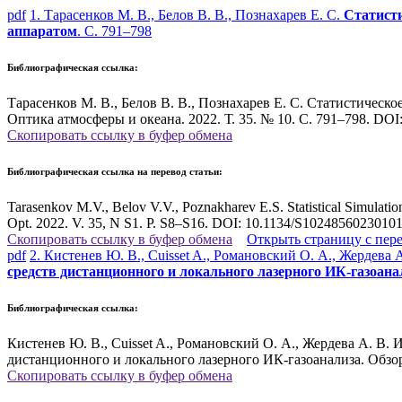
pdf
1. Тарасенков М. В., Белов В. В., Познахарев Е. С.
Статисти
аппаратом
. С. 791–798
Библиографическая ссылка:
Тарасенков М. В., Белов В. В., Познахарев Е. С. Статистическ
Оптика атмосферы и океана. 2022. Т. 35. № 10. С. 791–798. DO
Скопировать ссылку в буфер обмена
Библиографическая ссылка на перевод статьи:
Tarasenkov M.V., Belov V.V., Poznakharev E.S. Statistical Simulati
Opt. 2022. V. 35, N S1. P. S8–S16. DOI: 10.1134/S1024856023010
Скопировать ссылку в буфер обмена
Открыть страницу с пер
pdf
2. Кистенев Ю. В., Cuisset A., Романовский О. А., Жердева 
средств дистанционного и локального лазерного ИК-газоана
Библиографическая ссылка:
Кистенев Ю. В., Cuisset A., Романовский О. А., Жердева А. В
дистанционного и локального лазерного ИК-газоанализа. Обзор.
Скопировать ссылку в буфер обмена