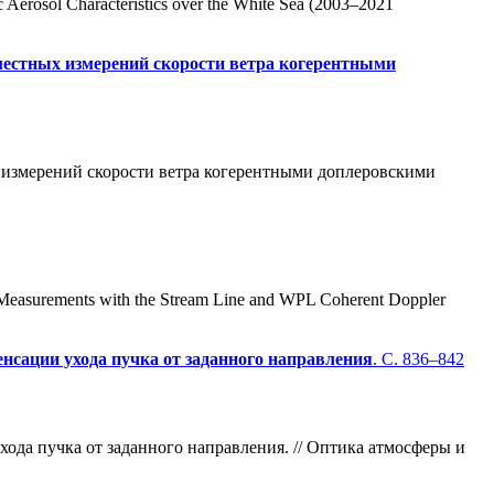
c Aerosol Characteristics over the White Sea (2003–2021
местных измерений скорости ветра когерентными
ых измерений скорости ветра когерентными доплеровскими
y Measurements with the Stream Line and WPL Coherent Doppler
нсации ухода пучка от заданного направления
. С. 836–842
хода пучка от заданного направления. // Оптика атмосферы и