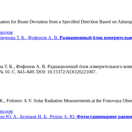
ion for Beam Deviation from a Specified Direction Based on Atmosphe
еводом
Скляднева Т. К., Фофонов А. В.
Радиационный блок измерительно
нева Т. К., Фофонов А. В. Радиационный блок измерительного ком
5. № 10. С. 843–849. DOI: 10.15372/AOO20221007.
K., Fofonov A.V. Solar Radiation Measurements at the Fonovaya Obser
еводом
кин Ю. А., Беликов И. Б., Репин А. Ю.
Фотостационарное равнов