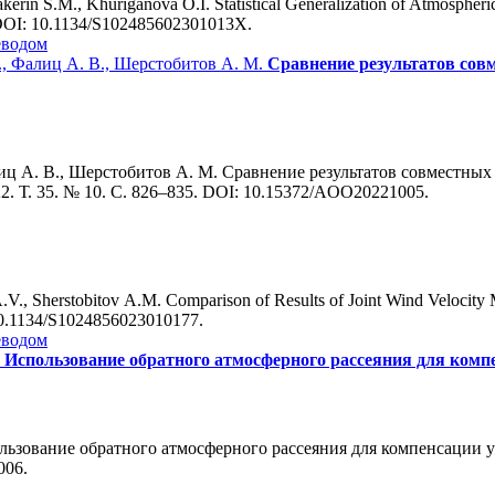
kerin S.M., Khuriganova O.I. Statistical Generalization of Atmospheri
7. DOI: 10.1134/S102485602301013X.
еводом
А., Фалиц А. В., Шерстобитов А. М.
Сравнение результатов сов
Фалиц А. В., Шерстобитов А. М. Сравнение результатов совместн
2. Т. 35. № 10. С. 826–835. DOI: 10.15372/AOO20221005.
.V., Sherstobitov A.M.
Comparison of Results of Joint Wind Velocit
 10.1134/S1024856023010177.
еводом
.
Использование обратного атмосферного рассеяния для компе
пользование обратного атмосферного рассеяния для компенсации у
006.