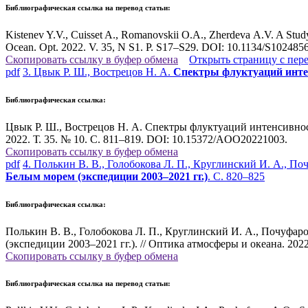
Библиографическая ссылка на перевод статьи:
Kistenev Y.V., Cuisset A., Romanovskii O.A., Zherdeva A.V. A Stud
Ocean. Opt. 2022. V. 35, N S1. P. S17–S29. DOI: 10.1134/S10248
Скопировать ссылку в буфер обмена
Открыть страницу с пер
pdf
3. Цвык Р. Ш., Вострецов Н. А.
Спектры флуктуаций интен
Библиографическая ссылка:
Цвык Р. Ш., Вострецов Н. А. Спектры флуктуаций интенсивност
2022. Т. 35. № 10. С. 811–819. DOI: 10.15372/AOO20221003.
Скопировать ссылку в буфер обмена
pdf
4. Полькин В. В., Голобокова Л. П., Круглинский И. А., По
Белым морем (экспедиции 2003–2021 гг.)
. С. 820–825
Библиографическая ссылка:
Полькин В. В., Голобокова Л. П., Круглинский И. А., Почуфар
(экспедиции 2003–2021 гг.). // Оптика атмосферы и океана. 202
Скопировать ссылку в буфер обмена
Библиографическая ссылка на перевод статьи: