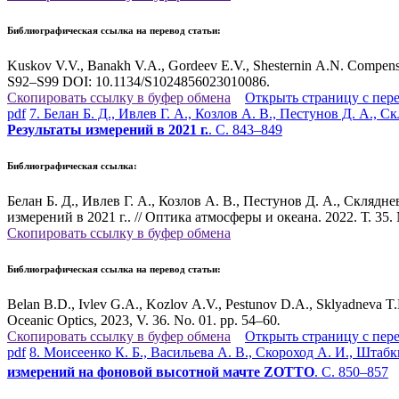
Библиографическая ссылка на перевод статьи:
Kuskov V.V., Banakh V.A., Gordeev E.V., Shesternin A.N. Compensat
S92–S99 DOI: 10.1134/S1024856023010086.
Скопировать ссылку в буфер обмена
Открыть страницу с пер
pdf
7. Белан Б. Д., Ивлев Г. А., Козлов А. В., Пестунов Д. А., 
Результаты измерений в 2021 г.
. С. 843–849
Библиографическая ссылка:
Белан Б. Д., Ивлев Г. А., Козлов А. В., Пестунов Д. А., Скляд
измерений в 2021 г.. // Оптика атмосферы и океана. 2022. Т. 3
Скопировать ссылку в буфер обмена
Библиографическая ссылка на перевод статьи:
Belan B.D., Ivlev G.A., Kozlov A.V., Pestunov D.A., Sklyadneva T.
Oceanic Optics, 2023, V. 36. No. 01. pp. 54–60
.
Скопировать ссылку в буфер обмена
Открыть страницу с пер
pdf
8. Моисеенко К. Б., Васильева А. В., Скороход А. И., Штаб
измерений на фоновой высотной мачте ZOTTO
. С. 850–857