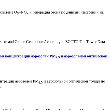
 системе O
–NO
и генерация озона по данным измерений на
3
x
stem and Ozone Generation According to ZOTTO Tall Tower Data
ной концентрации аэрозолей PM
и аэрозольной оптической
2,5
ентрации аэрозолей PM
и аэрозольной оптической толщи по
2,5
.