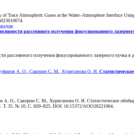
y of Trace Atmospheric Gases at the Water–Atmosphere Interface Usin
56023010074.
еводом
сивности рассеянного излучения фокусированного лазерного
и рассеянного излучения фокусированного лазерного пучка в до
чуфаров А. О., Сакерин С. М., Хуриганова О. И.
Статистическое
ов А. О., Сакерин С. М., Хуриганова О. И. Статистическое обо
2. Т. 35. № 10. С. 820–825. DOI: 10.15372/AOO20221004.