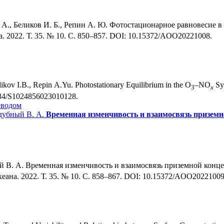
 А., Беликов И. Б., Репин А. Ю. Фотостационарное равновесие в
 2022. Т. 35. № 10. С. 850–857. DOI: 10.15372/AOO20221008.
ikov I.B., Repin A.Yu. Photostationary Equilibrium in the O
–NO
Sy
3
x
1134/S1024856023010128.
еводом
ддубный В. А.
Временная изменчивость и взаимосвязь призем
ый В. А. Временная изменчивость и взаимосвязь приземной конц
ана. 2022. Т. 35. № 10. С. 858–867. DOI: 10.15372/AOO20221009