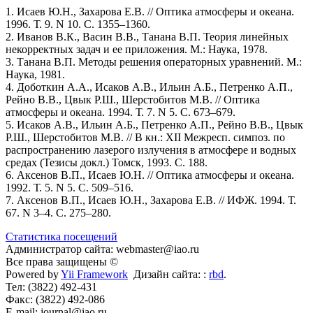
1. Исаев Ю.Н., Захарова Е.В. // Оптика атмосферы и океана.
1996. Т. 9. N 10. С. 1355–1360.
2. Иванов В.К., Васин В.В., Танана В.П. Теория линейных
некорректных задач и ее приложения. М.: Наука, 1978.
3. Танана В.П. Методы решения операторных уравнений. М.:
Наука, 1981.
4. Доботкин А.А., Исаков А.В., Ильин А.Б., Петренко А.П.,
Рейно В.В., Цвык Р.Ш., Шерстобитов М.В. // Оптика
атмосферы и океана. 1994. Т. 7. N 5. С. 673–679.
5. Исаков А.В., Ильин А.Б., Петренко А.П., Рейно В.В., Цвык
Р.Ш., Шерстобитов М.В. // В кн.: XII Межресп. симпоз. по
распространению лазерого излучения в атмосфере и водных
средах (Тезисы докл.) Томск, 1993. С. 188.
6. Аксенов В.П., Исаев Ю.Н. // Оптика атмосферы и океана.
1992. Т. 5. N 5. С. 509–516.
7. Аксенов В.П., Исаев Ю.Н., Захарова Е.В. // ИФЖ. 1994. Т.
67. N 3–4. С. 275–280.
Статистика посещений
Администратор сайта: webmaster@iao.ru
Все права защищены ©
Powered by
Yii Framework
Дизайн сайта: :
rbd
.
Тел: (3822) 492-431
Факс: (3822) 492-086
E-mail: journal@iao.ru